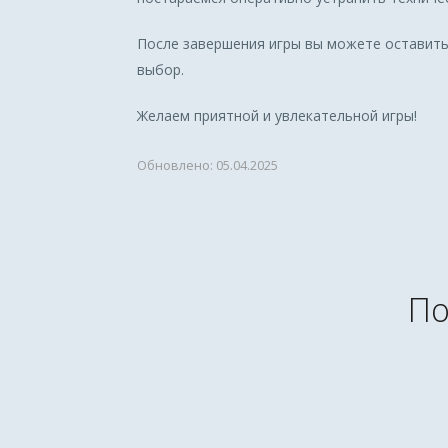
После завершения игры вы можете оставить
выбор.
Желаем приятной и увлекательной игры!
Обновлено:
05.04.2025
По