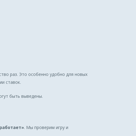
тво раз. Это особенно удобно для новых
ии ставок.
огут быть выведены.
 работает»
. Мы проверим игру и