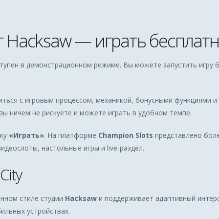
от Hacksaw — играть бесплат
тупен в демонстрационном режиме. Вы можете запустить игру 
ться с игровым процессом, механикой, бонусными функциями и 
вы ничем не рискуете и можете играть в удобном темпе.
пку
«Играть»
. На платформе
Champion Slots
представлено боле
идеослоты, настольные игры и live-раздел.
City
нном стиле студии
Hacksaw
и поддерживает адаптивный интерф
бильных устройствах.