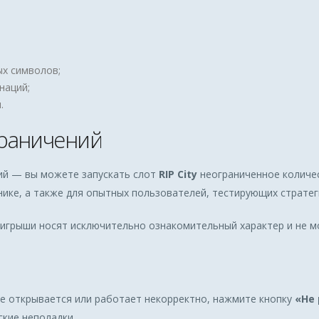
ых символов;
наций;
.
граничений
ий — вы можете запускать слот
RIP City
неограниченное количес
нике, а также для опытных пользователей, тестирующих стратег
ыигрыши носят исключительно ознакомительный характер и не м
е открывается или работает некорректно, нажмите кнопку
«Не
кие неполадки.