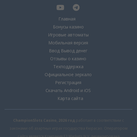
Главная
Бонусы казино
Игровые автоматы
Мобильная версия
Ввод Вывод денег
Отзывы о казино
Техподдержка
Официальное зеркало
Регистрация
Скачать Android и iOS
Карта сайта
ChampionSlots Casino, 2026 год
работает в соответствии с
законами об азартных играх государства Кюрасао. Оператором
сайта является Компания F3 Markets N.V. лицензирована