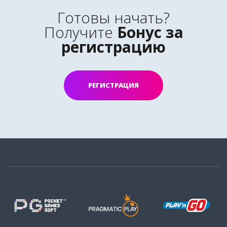
Готовы начать?
Получите
Бонус за
регистрацию
РЕГИСТРАЦИЯ