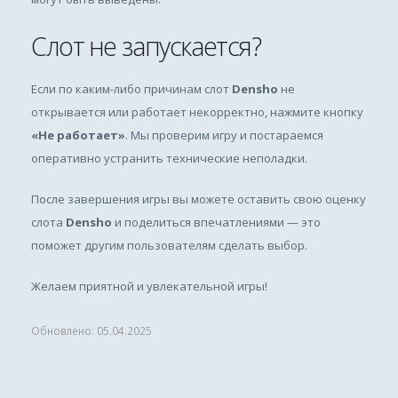
Слот не запускается?
Если по каким-либо причинам слот
Densho
не
открывается или работает некорректно, нажмите кнопку
«Не работает»
. Мы проверим игру и постараемся
оперативно устранить технические неполадки.
После завершения игры вы можете оставить свою оценку
слота
Densho
и поделиться впечатлениями — это
поможет другим пользователям сделать выбор.
Желаем приятной и увлекательной игры!
Обновлено:
05.04.2025