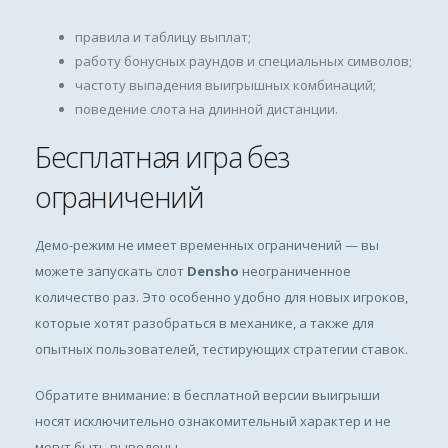
правила и таблицу выплат;
работу бонусных раундов и специальных символов;
частоту выпадения выигрышных комбинаций;
поведение слота на длинной дистанции.
Бесплатная игра без
ограничений
Демо-режим не имеет временных ограничений — вы
можете запускать слот
Densho
неограниченное
количество раз. Это особенно удобно для новых игроков,
которые хотят разобраться в механике, а также для
опытных пользователей, тестирующих стратегии ставок.
Обратите внимание: в бесплатной версии выигрыши
носят исключительно ознакомительный характер и не
могут быть выведены.