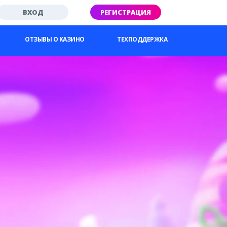
ВХОД
РЕГИСТРАЦИЯ
ОТЗЫВЫ О КАЗИНО
ТЕХПОДДЕРЖКА