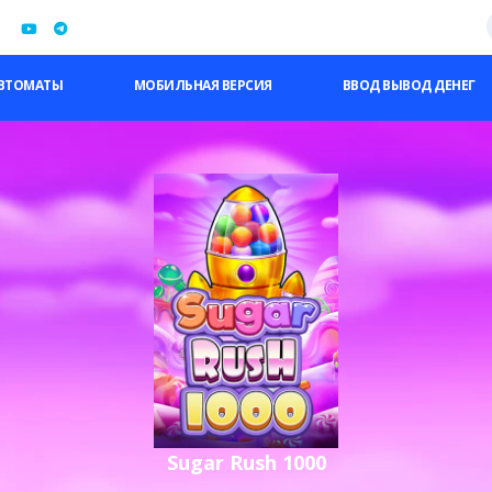
АВТОМАТЫ
МОБИЛЬНАЯ ВЕРСИЯ
ВВОД ВЫВОД ДЕНЕГ
Sugar Rush 1000