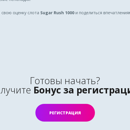
 свою оценку слота
Sugar Rush 1000
и поделиться впечатления
Готовы начать?
лучите
Бонус за регистра
РЕГИСТРАЦИЯ