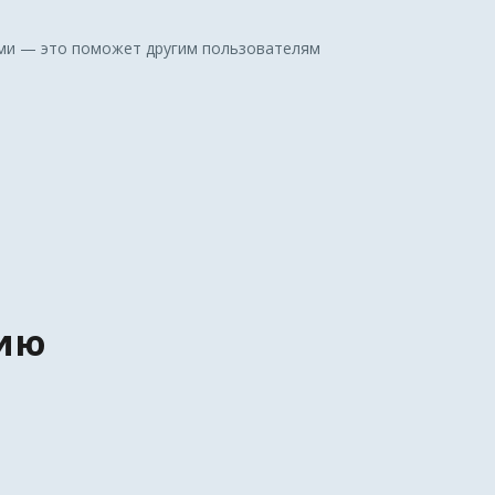
ми — это поможет другим пользователям
цию