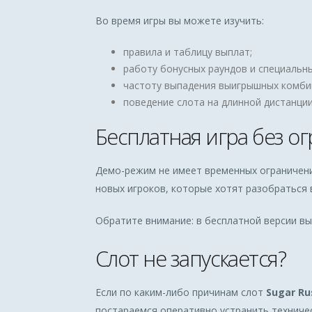
Во время игры вы можете изучить:
правила и таблицу выплат;
работу бонусных раундов и специальн
частоту выпадения выигрышных комби
поведение слота на длинной дистанции
Бесплатная игра без о
Демо-режим не имеет временных ограничен
новых игроков, которые хотят разобраться 
Обратите внимание: в бесплатной версии в
Слот не запускается?
Если по каким-либо причинам слот
Sugar Ru
постараемся оперативно устранить техничес