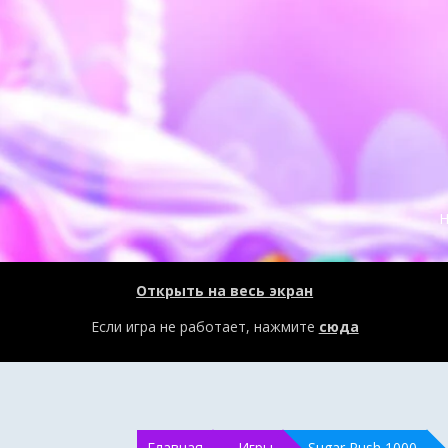
Н
Открыть на весь экран
Если игра не работает, нажмите
сюда
Главная
Игры
Sugar Rush 1000