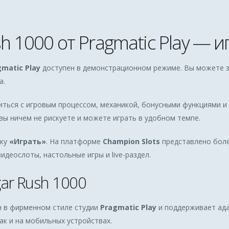
h 1000 от Pragmatic Play — 
gmatic Play
доступен в демонстрационном режиме. Вы можете з
а.
ться с игровым процессом, механикой, бонусными функциями и 
вы ничем не рискуете и можете играть в удобном темпе.
пку
«Играть»
. На платформе
Champion Slots
представлено боле
идеослоты, настольные игры и live-раздел.
ar Rush 1000
 в фирменном стиле студии
Pragmatic Play
и поддерживает ада
ак и на мобильных устройствах.