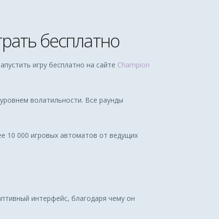
играть бесплатно
апустить игру бесплатно на сайте
Champion
уровнем волатильности. Все раунды
е 10 000 игровых автоматов от ведущих
птивный интерфейс, благодаря чему он