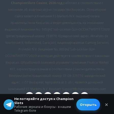
ChampionSlots Casino, 2026 год
работает в соответствии с
законами об азартных играх государства Кюрасао. Оператором
сайта является Компания F3 Markets N.V. лицензирована
правительством Кюрасао и ведет деятельность на основании
выданной лицензии No. 365/JAZ Sub-License GLH-OCCHKTW077172020
(регистрационный номер 153970; Юридический адрес: Abraham de
Veerstraat 9, Willemstad, Curaçao), лицензированная Gaming Services
Provider N.V. (лицензия No.365/JAZ Sub-License GLH-
OCCHKTW077172020) и которая действует в соответствии с законами
Кюрасао. Обработкой платежей управляет компания Finance Market
KFT, зарегистрированная в соответствии с законодательством
Венгрии (регистрационный номер: 01-09-375776; юридический
адрес: 1157 Budapest, Nyírpalota út 3. üh.), является дочерней
компанией F3 Markets N.V. Контакт:
support@championslots.com
Не потеряйте доступ к Champion
Slots
✕
© 2026 All rights reserved.
Открыть
Рабочие зеркала и бонусы - в нашем
Telegram-боте