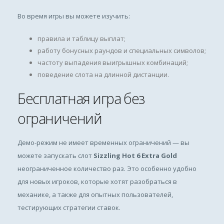
Во время игры вы можете изучить:
правила и таблицу выплат;
работу бонусных раундов и специальных символов;
частоту выпадения выигрышных комбинаций;
поведение слота на длинной дистанции.
Бесплатная игра без
ограничений
Демо-режим не имеет временных ограничений — вы
можете запускать слот
Sizzling Hot 6 Extra Gold
неограниченное количество раз. Это особенно удобно
для новых игроков, которые хотят разобраться в
механике, а также для опытных пользователей,
тестирующих стратегии ставок.