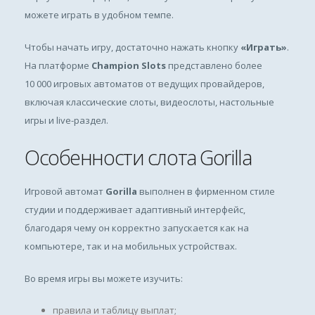
можете играть в удобном темпе.
Чтобы начать игру, достаточно нажать кнопку
«Играть»
.
На платформе
Champion Slots
представлено более
10 000 игровых автоматов от ведущих провайдеров,
включая классические слоты, видеослоты, настольные
игры и live-раздел.
Особенности слота Gorilla
Игровой автомат
Gorilla
выполнен в фирменном стиле
студии
и поддерживает адаптивный интерфейс,
благодаря чему он корректно запускается как на
компьютере, так и на мобильных устройствах.
Во время игры вы можете изучить:
правила и таблицу выплат;