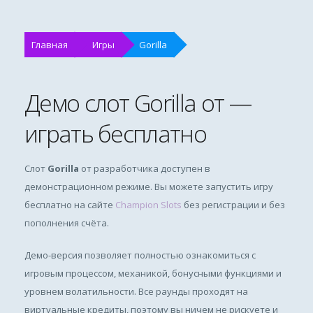
Главная
Игры
Gorilla
Демо слот Gorilla от —
играть бесплатно
Слот
Gorilla
от разработчика
доступен в
демонстрационном режиме. Вы можете запустить игру
бесплатно на сайте
Champion Slots
без регистрации и без
пополнения счёта.
Демо-версия позволяет полностью ознакомиться с
игровым процессом, механикой, бонусными функциями и
уровнем волатильности. Все раунды проходят на
виртуальные кредиты, поэтому вы ничем не рискуете и