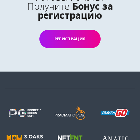
Получите
Бонус за
регистрацию
РЕГИСТРАЦИЯ