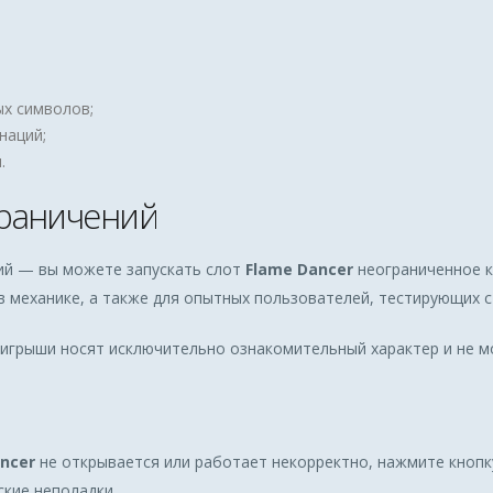
ых символов;
наций;
.
граничений
ий — вы можете запускать слот
Flame Dancer
неограниченное к
в механике, а также для опытных пользователей, тестирующих с
ыигрыши носят исключительно ознакомительный характер и не м
ncer
не открывается или работает некорректно, нажмите кноп
кие неполадки.