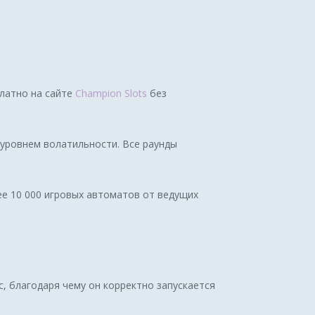
латно на сайте
Champion Slots
без
уровнем волатильности. Все раунды
е 10 000 игровых автоматов от ведущих
, благодаря чему он корректно запускается