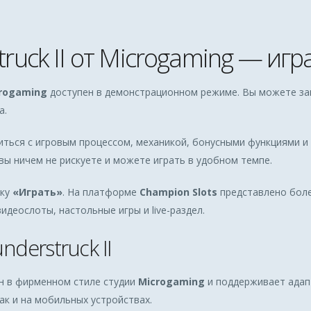
ruck II от Microgaming — игр
rogaming
доступен в демонстрационном режиме. Вы можете зап
а.
ться с игровым процессом, механикой, бонусными функциями и 
вы ничем не рискуете и можете играть в удобном темпе.
пку
«Играть»
. На платформе
Champion Slots
представлено боле
идеослоты, настольные игры и live-раздел.
derstruck II
 в фирменном стиле студии
Microgaming
и поддерживает адап
ак и на мобильных устройствах.