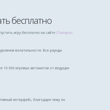
ать бесплатно
устить игру бесплатно на сайте
Champion
уровнем волатильности. Все раунды
е 10 000 игровых автоматов от ведущих
тивный интерфейс, благодаря чему он