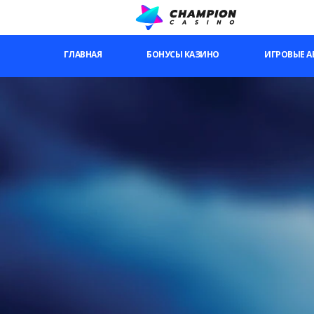
ГЛАВНАЯ
БОНУСЫ КАЗИНО
ИГРОВЫЕ 