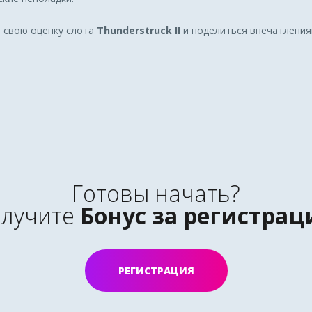
 свою оценку слота
Thunderstruck II
и поделиться впечатлени
Готовы начать?
лучите
Бонус за регистра
РЕГИСТРАЦИЯ