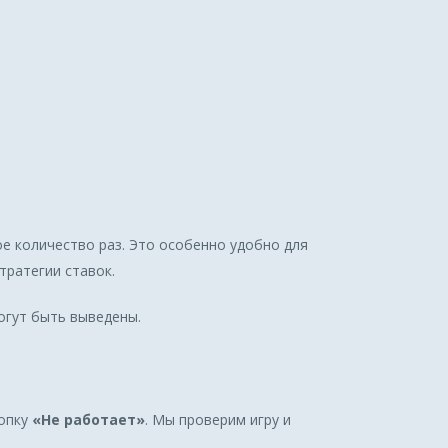
е количество раз. Это особенно удобно для
тратегии ставок.
огут быть выведены.
нопку
«Не работает»
. Мы проверим игру и