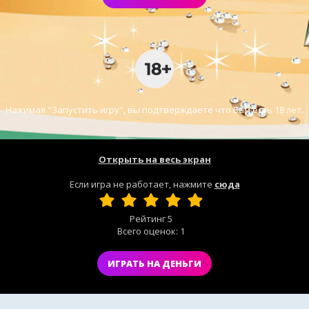
Нажимая "Запустить игру", вы подтверждаете что Вам есть 18 лет.
Открыть на весь экран
Если игра не работает, нажмите
сюда
Рейтинг
5
Всего оценок:
1
ИГРАТЬ НА ДЕНЬГИ