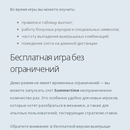
Во время игры вы можете изучить:
правила и таблицу выплат;
работу бонусных раундов и специальных символов;
частоту выпадения выигрышных комбинаций;
поведение слота на длинной дистанции.
Бесплатная игра без
ограничений
Демо-режим не имеет временных ограничений — вы
можете запускать слот
Summertime
неограниченное
количество раз. Это особенно удобно для новых игроков,
которые хотят разобраться в механике, а также для
опытных пользователей, тестирующих стратегии ставок.
Обратите внимание: в бесплатной версии выигрыши