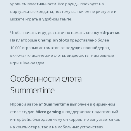
уровнем волатильности. Все раунды проходят на
виртуальные кредиты, поэтому вы ничем не рискуете и
можете играть в удобном темпе.
Чтобы начать игру, достаточно нажать кнопку
«Играть»
.
На платформе
Champion Slots
представлено более
10 000 игровых автоматов от ведущих провайдеров,
включая классические слоты, видеослоты, настольные
игры и live-раздел.
Особенности слота
Summertime
Игровой автомат
Summertime
выполнен в фирменном
стиле студии
Microgaming
и поддерживает адаптивный
интерфейс, благодаря чему он корректно запускается как
на компьютере, так и на мобильных устройствах.