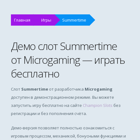
Главная
Игры
Summertime
Демо слот Summertime
от Microgaming — играть
бесплатно
Слот
Summertime
от разработчика
Microgaming
доступен в демонстрационном режиме. Вы можете
запустить игру бесплатно на сайте
Champion Slots
без
регистрации и без пополнения счёта.
Демо-версия позволяет полностью ознакомиться с
игровым процессом, механикой, бонусными функциями и