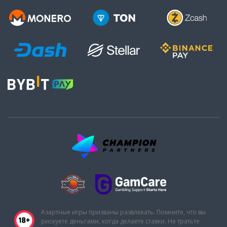
Азартные игры призваны развлекать. Помните, что вы
рискуете деньгами, когда делаете ставки. Не тратьте