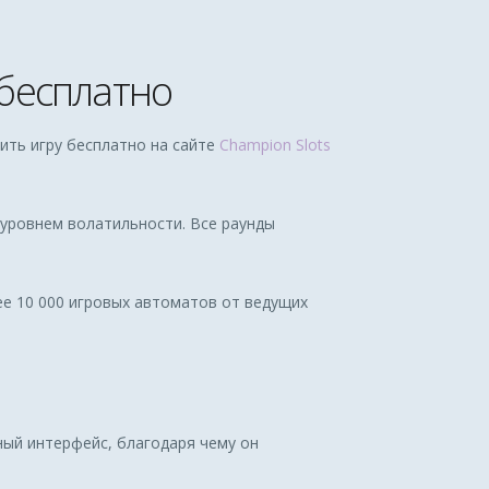
 бесплатно
ить игру бесплатно на сайте
Champion Slots
уровнем волатильности. Все раунды
е 10 000 игровых автоматов от ведущих
ый интерфейс, благодаря чему он