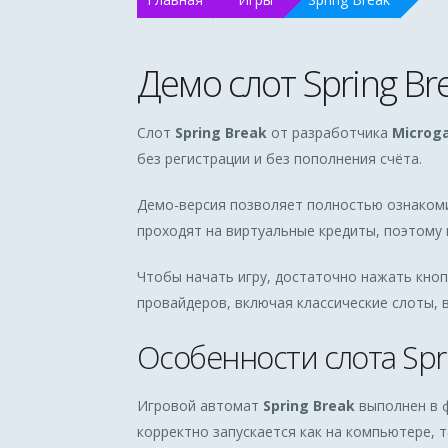
Демо слот Spring Br
Слот
Spring Break
от разработчика
Microg
без регистрации и без пополнения счёта.
Демо-версия позволяет полностью ознакоми
проходят на виртуальные кредиты, поэтому 
Чтобы начать игру, достаточно нажать кно
провайдеров, включая классические слоты, в
Особенности слота Spr
Игровой автомат
Spring Break
выполнен в 
корректно запускается как на компьютере, т