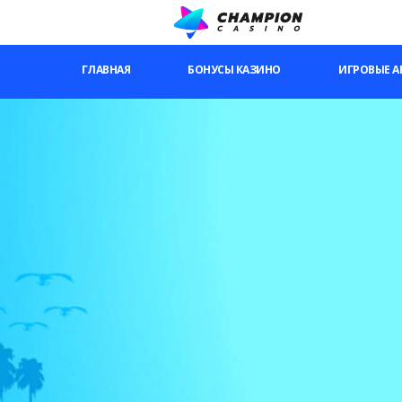
ГЛАВНАЯ
БОНУСЫ КАЗИНО
ИГРОВЫЕ 