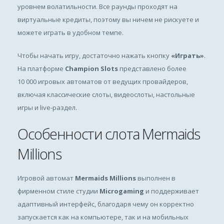
уровнем волатильности. Все раунды проходят на
виртуальные кредиты, поэтому вы ничем не рискуете и
можете играть в удобном темпе.
Чтобы начать игру, достаточно нажать кнопку
«Играть»
.
На платформе
Champion Slots
представлено более
10 000 игровых автоматов от ведущих провайдеров,
включая классические слоты, видеослоты, настольные
игры и live-раздел.
Особенности слота Mermaids
Millions
Игровой автомат
Mermaids Millions
выполнен в
фирменном стиле студии
Microgaming
и поддерживает
адаптивный интерфейс, благодаря чему он корректно
запускается как на компьютере, так и на мобильных