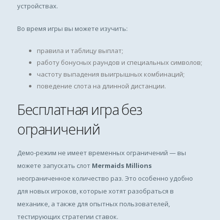
устройствах.
Во время игры вы можете изучить:
правила и таблицу выплат;
работу бонусных раундов и специальных символов;
частоту выпадения выигрышных комбинаций;
поведение слота на длинной дистанции.
Бесплатная игра без
ограничений
Демо-режим не имеет временных ограничений — вы
можете запускать слот
Mermaids Millions
неограниченное количество раз. Это особенно удобно
для новых игроков, которые хотят разобраться в
механике, а также для опытных пользователей,
тестирующих стратегии ставок.