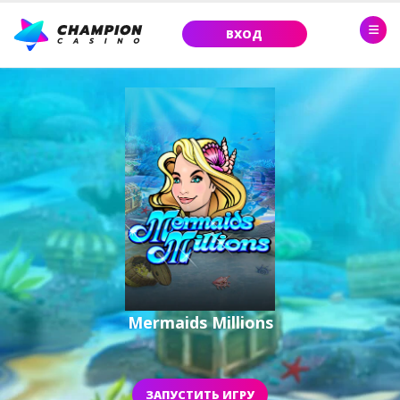
ВХОД
Mermaids Millions
ЗАПУСТИТЬ ИГРУ