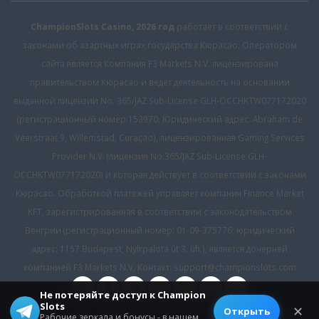
ChampionSlots Casino, 2026 год
работает в соответствии с
законами об азартных играх государства Кюрасао. Оператором
сайта является Компания F3 Markets N.V. лицензирована
правительством Кюрасао и ведет деятельность на основании
выданной лицензии No. 365/JAZ Sub-License GLH-OCCHKTW077172020
(регистрационный номер 153970; Юридический адрес: Abraham de
Veerstraat 9, Willemstad, Curaçao), лицензированная Gaming Services
Provider N.V. (лицензия No.365/JAZ Sub-License GLH-
OCCHKTW077172020) и которая действует в соответствии с законами
Кюрасао. Обработкой платежей управляет компания Finance Market
KFT, зарегистрированная в соответствии с законодательством
Венгрии (регистрационный номер: 01-09-375776; юридический
адрес: 1157 Budapest, Nyírpalota út 3. üh.), является дочерней
компанией F3 Markets N.V. Контакт:
support@championslots.com
Не потеряйте доступ к Champion
Slots
✕
© 2026 All rights reserved.
Открыть
Рабочие зеркала и бонусы - в нашем