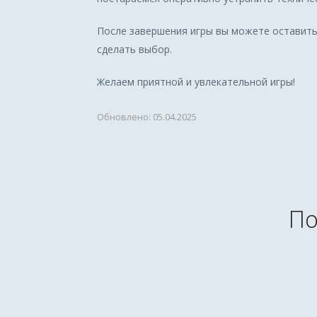
После завершения игры вы можете оставить
сделать выбор.
Желаем приятной и увлекательной игры!
Обновлено:
05.04.2025
По