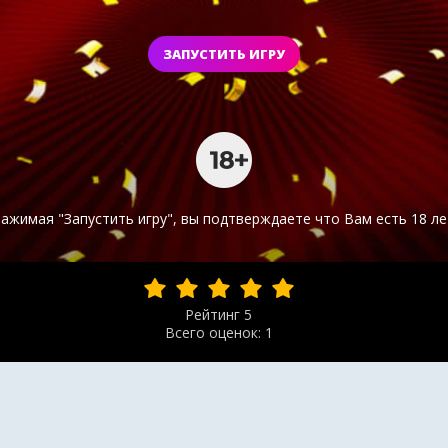
ЗАПУСТИТЬ ИГРУ
ажимая "Запустить игру", вы подтверждаете что Вам есть 18 ле
Рейтинг
5
Всего оценок:
1