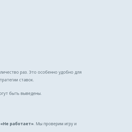
личество раз. Это особенно удобно для
тратегии ставок.
огут быть выведены.
у
«Не работает»
. Мы проверим игру и