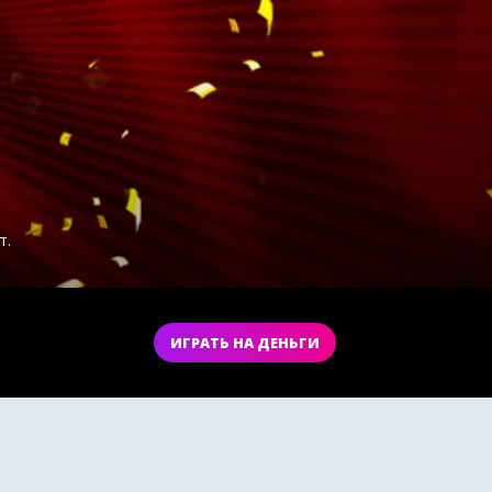
т.
ИГРАТЬ НА ДЕНЬГИ