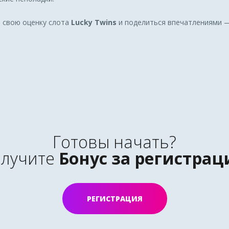
 свою оценку слота
Lucky Twins
и поделиться впечатлениями 
Готовы начать?
лучите
Бонус за регистра
РЕГИСТРАЦИЯ