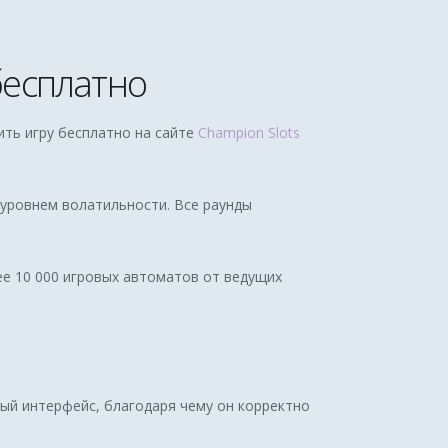
бесплатно
ть игру бесплатно на сайте
Champion Slots
уровнем волатильности. Все раунды
е 10 000 игровых автоматов от ведущих
ый интерфейс, благодаря чему он корректно