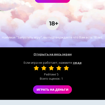
Нажимая "Запустить игру", вы подтверждаете что Вам есть 18 лет.
Открыть на весь экран
Если игра не работает, нажмите
сюда
Рейтинг
5
Всего оценок:
1
ИГРАТЬ НА ДЕНЬГИ