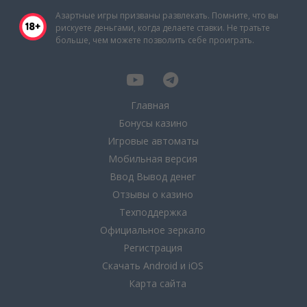
Азартные игры призваны развлекать. Помните, что вы
рискуете деньгами, когда делаете ставки. Не тратьте
больше, чем можете позволить себе проиграть.
Главная
Бонусы казино
Игровые автоматы
Мобильная версия
Ввод Вывод денег
Отзывы о казино
Техподдержка
Официальное зеркало
Регистрация
Скачать Android и iOS
Карта сайта