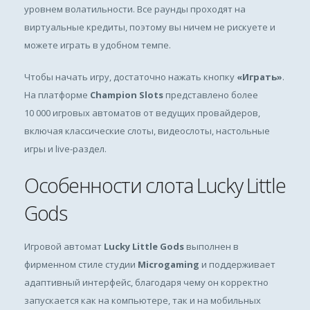
уровнем волатильности. Все раунды проходят на
виртуальные кредиты, поэтому вы ничем не рискуете и
можете играть в удобном темпе.
Чтобы начать игру, достаточно нажать кнопку
«Играть»
.
На платформе
Champion Slots
представлено более
10 000 игровых автоматов от ведущих провайдеров,
включая классические слоты, видеослоты, настольные
игры и live-раздел.
Особенности слота Lucky Little
Gods
Игровой автомат
Lucky Little Gods
выполнен в
фирменном стиле студии
Microgaming
и поддерживает
адаптивный интерфейс, благодаря чему он корректно
запускается как на компьютере, так и на мобильных