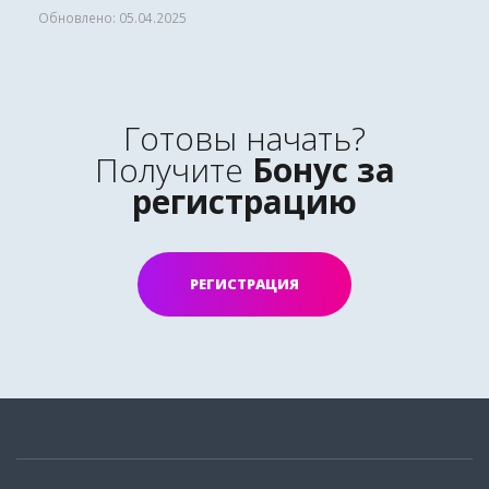
Обновлено:
05.04.2025
Готовы начать?
Получите
Бонус за
регистрацию
РЕГИСТРАЦИЯ