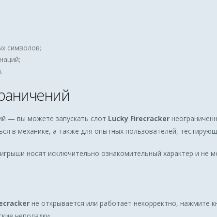
ых символов;
наций;
.
граничений
ий — вы можете запускать слот
Lucky Firecracker
неограниченн
ься в механике, а также для опытных пользователей, тестирующ
ыигрыши носят исключительно ознакомительный характер и не м
recracker
не открывается или работает некорректно, нажмите 
кие неполадки.