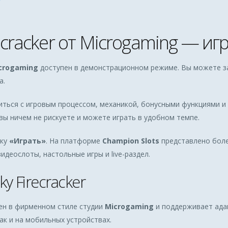
ecracker от Microgaming — иг
crogaming
доступен в демонстрационном режиме. Вы можете за
а.
ться с игровым процессом, механикой, бонусными функциями и 
вы ничем не рискуете и можете играть в удобном темпе.
пку
«Играть»
. На платформе
Champion Slots
представлено боле
идеослоты, настольные игры и live-раздел.
y Firecracker
н в фирменном стиле студии
Microgaming
и поддерживает ада
ак и на мобильных устройствах.