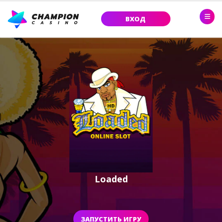
ВХОД
Loaded
ЗАПУСТИТЬ ИГРУ