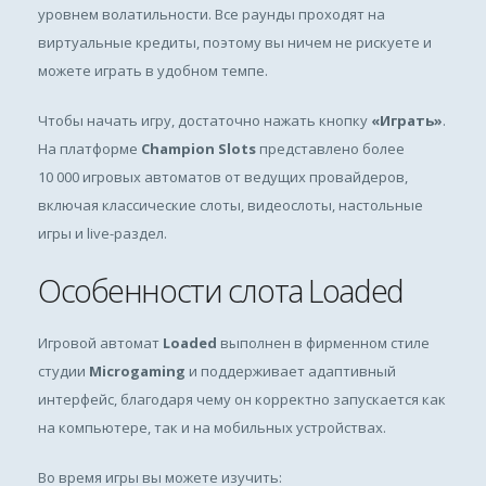
уровнем волатильности. Все раунды проходят на
виртуальные кредиты, поэтому вы ничем не рискуете и
можете играть в удобном темпе.
Чтобы начать игру, достаточно нажать кнопку
«Играть»
.
На платформе
Champion Slots
представлено более
10 000 игровых автоматов от ведущих провайдеров,
включая классические слоты, видеослоты, настольные
игры и live-раздел.
Особенности слота Loaded
Игровой автомат
Loaded
выполнен в фирменном стиле
студии
Microgaming
и поддерживает адаптивный
интерфейс, благодаря чему он корректно запускается как
на компьютере, так и на мобильных устройствах.
Во время игры вы можете изучить: