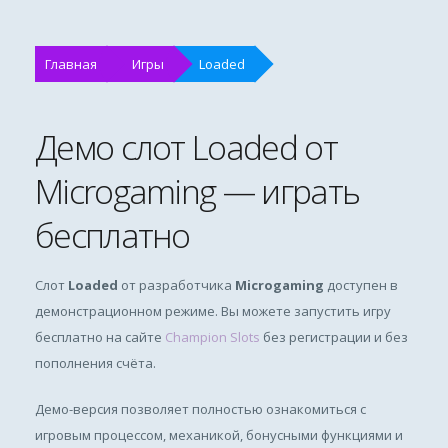
Главная
Игры
Loaded
Демо слот Loaded от
Microgaming — играть
бесплатно
Слот
Loaded
от разработчика
Microgaming
доступен в
демонстрационном режиме. Вы можете запустить игру
бесплатно на сайте
Champion Slots
без регистрации и без
пополнения счёта.
Демо-версия позволяет полностью ознакомиться с
игровым процессом, механикой, бонусными функциями и