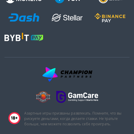
Азартные игры призваны развлекать. Помните, что вы
рискуете деньгами, когда делаете ставки. Не тратьте
больше, чем можете позволить себе проиграть.