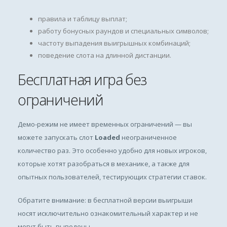
правила и таблицу выплат;
работу бонусных раундов и специальных символов;
частоту выпадения выигрышных комбинаций;
поведение слота на длинной дистанции.
Бесплатная игра без
ограничений
Демо-режим не имеет временных ограничений — вы
можете запускать слот
Loaded
неограниченное
количество раз. Это особенно удобно для новых игроков,
которые хотят разобраться в механике, а также для
опытных пользователей, тестирующих стратегии ставок.
Обратите внимание: в бесплатной версии выигрыши
носят исключительно ознакомительный характер и не
могут быть выведены.