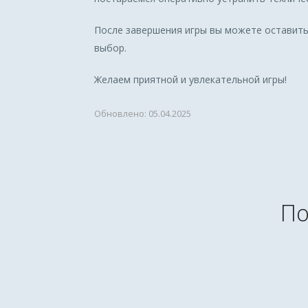
После завершения игры вы можете оставить
выбор.
Желаем приятной и увлекательной игры!
Обновлено:
05.04.2025
По