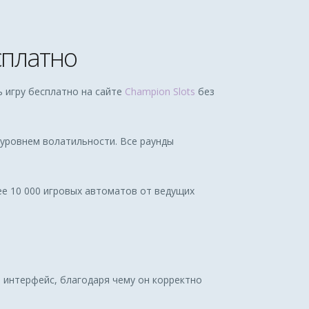
сплатно
 игру бесплатно на сайте
Champion Slots
без
уровнем волатильности. Все раунды
е 10 000 игровых автоматов от ведущих
интерфейс, благодаря чему он корректно