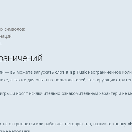
ых символов;
наций;
.
граничений
ий — вы можете запускать слот
King Tusk
неограниченное колич
нике, а также для опытных пользователей, тестирующих стратег
ыигрыши носят исключительно ознакомительный характер и не м
k
не открывается или работает некорректно, нажмите кнопку
«
кие неполадки.