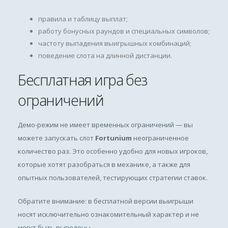
правила и таблицу выплат;
работу бонусных раундов и специальных символов;
частоту выпадения выигрышных комбинаций;
поведение слота на длинной дистанции.
Бесплатная игра без
ограничений
Демо-режим не имеет временных ограничений — вы
можете запускать слот
Fortunium
неограниченное
количество раз. Это особенно удобно для новых игроков,
которые хотят разобраться в механике, а также для
опытных пользователей, тестирующих стратегии ставок.
Обратите внимание: в бесплатной версии выигрыши
носят исключительно ознакомительный характер и не
могут быть выведены.