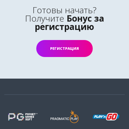
Готовы начать?
Получите
Бонус за
регистрацию
РЕГИСТРАЦИЯ