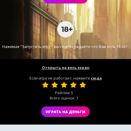
Нажимая "Запустить игру", вы подтверждаете что Вам есть 18 лет.
Открыть на весь экран
Если игра не работает, нажмите
сюда
Рейтинг
5
Всего оценок:
1
ИГРАТЬ НА ДЕНЬГИ