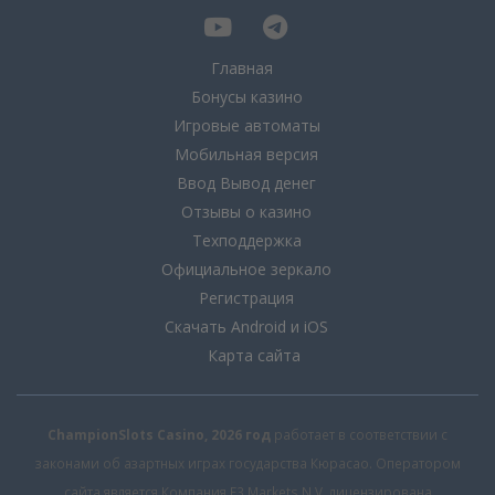
Главная
Бонусы казино
Игровые автоматы
Мобильная версия
Ввод Вывод денег
Отзывы о казино
Техподдержка
Официальное зеркало
Регистрация
Скачать Android и iOS
Карта сайта
ChampionSlots Casino, 2026 год
работает в соответствии с
законами об азартных играх государства Кюрасао. Оператором
сайта является Компания F3 Markets N.V. лицензирована