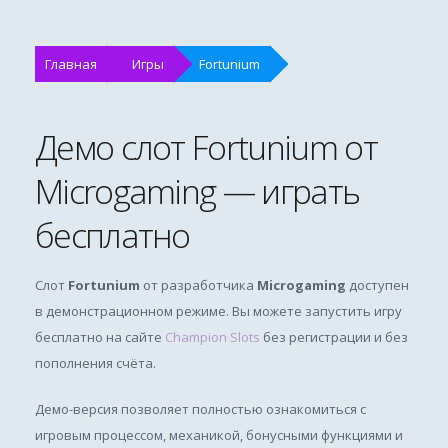
Главная
Игры
Fortunium
Демо слот Fortunium от
Microgaming — играть
бесплатно
Слот
Fortunium
от разработчика
Microgaming
доступен
в демонстрационном режиме. Вы можете запустить игру
бесплатно на сайте
Champion Slots
без регистрации и без
пополнения счёта.
Демо-версия позволяет полностью ознакомиться с
игровым процессом, механикой, бонусными функциями и