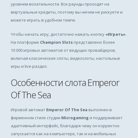
уровнем волатильности. Все раунды проходят на
виртуальные кредиты, поэтому вы ничем не рискуете и
можете играть в удобном темпе.
Чтобы начать игру, достаточно нажать кнопку
«Играть»
.
На платформе
Champion Slots
представлено более
10 000 игровых автоматов от ведущих провайдеров,
включая классические слоты, видеослоты, настольные
игры и live-раздел.
Особенности слота Emperor
Of The Sea
Игровой автомат
Emperor Of The Sea
выполнен в
фирменном стиле студии
Microgaming
и поддерживает
адаптивный интерфейс, благодаря чему он корректно
запускается как на компьютере, так и на мобильных