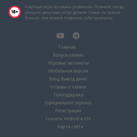
Азартные игры призваны развлекать. Помните, что вы
рискуете деньгами, когда делаете ставки. Не тратьте
больше, чем можете позволить себе проиграть.
Главная
Бонусы казино
Игровые автоматы
Мобильная версия
Ввод Вывод денег
Отзывы о казино
Техподдержка
Официальное зеркало
Регистрация
Скачать Android и iOS
Карта сайта