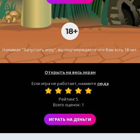
Нажимая "Запустить игру", вы подтверждаете что Вам есть 18 лет.
Открыть на весь экран
Если игра не работает, нажмите
сюда
Рейтинг
5
Всего оценок:
1
ИГРАТЬ НА ДЕНЬГИ