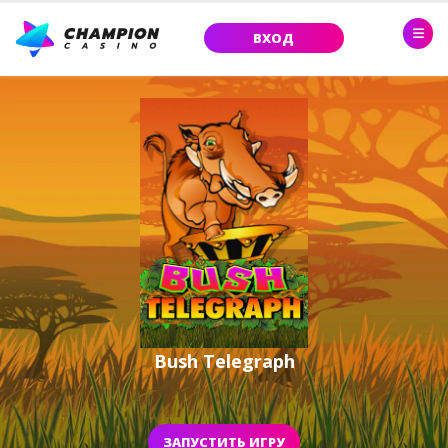
ВХОД
Bush Telegraph
ЗАПУСТИТЬ ИГРУ