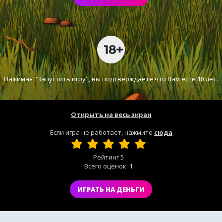
Нажимая "Запустить игру", вы подтверждаете что Вам есть 18 лет.
Открыть на весь экран
Если игра не работает, нажмите
сюда
Рейтинг
5
Всего оценок:
1
ИГРАТЬ НА ДЕНЬГИ