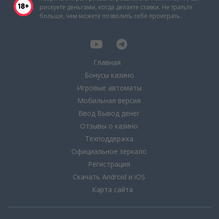
рискуете деньгами, когда делаете ставки. Не тратьте
больше, чем можете позволить себе проиграть.
Главная
Бонусы казино
Игровые автоматы
Мобильная версия
Ввод Вывод денег
Отзывы о казино
Техподдержка
Официальное зеркало
Регистрация
Скачать Android и iOS
Карта сайта