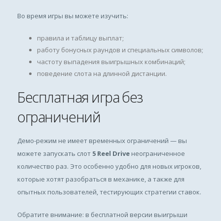
Во время игры вы можете изучить:
правила и таблицу выплат;
работу бонусных раундов и специальных символов;
частоту выпадения выигрышных комбинаций;
поведение слота на длинной дистанции.
Бесплатная игра без
ограничений
Демо-режим не имеет временных ограничений — вы
можете запускать слот
5 Reel Drive
неограниченное
количество раз. Это особенно удобно для новых игроков,
которые хотят разобраться в механике, а также для
опытных пользователей, тестирующих стратегии ставок.
Обратите внимание: в бесплатной версии выигрыши