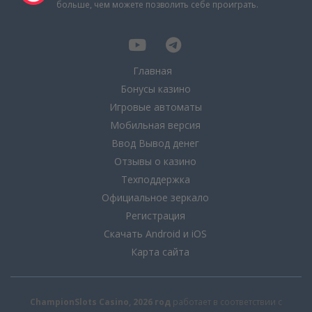
больше, чем можете позволить себе проиграть.
Главная
Бонусы казино
Игровые автоматы
Мобильная версия
Ввод Вывод денег
Отзывы о казино
Техподдержка
Официальное зеркало
Регистрация
Скачать Android и iOS
Карта сайта
ChampionSlots Casino, 2026 год
работает в соответствии с