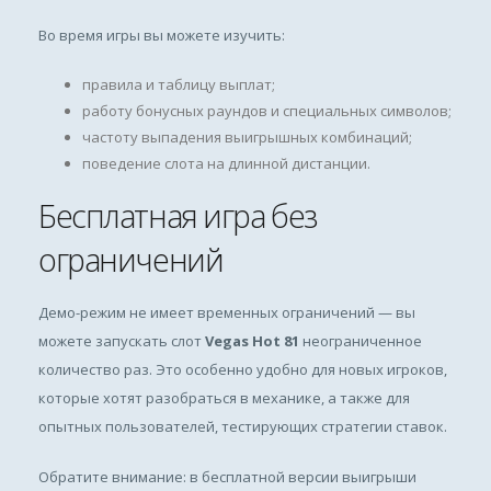
Во время игры вы можете изучить:
правила и таблицу выплат;
работу бонусных раундов и специальных символов;
частоту выпадения выигрышных комбинаций;
поведение слота на длинной дистанции.
Бесплатная игра без
ограничений
Демо-режим не имеет временных ограничений — вы
можете запускать слот
Vegas Hot 81
неограниченное
количество раз. Это особенно удобно для новых игроков,
которые хотят разобраться в механике, а также для
опытных пользователей, тестирующих стратегии ставок.
Обратите внимание: в бесплатной версии выигрыши