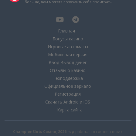
больше, чем можете позволить себе проиграть.
Главная
Бонусы казино
Игровые автоматы
Мобильная версия
Ввод Вывод денег
Отзывы о казино
Техподдержка
Официальное зеркало
Регистрация
Скачать Android и iOS
Карта сайта
ChampionSlots Casino, 2026 год
работает в соответствии с