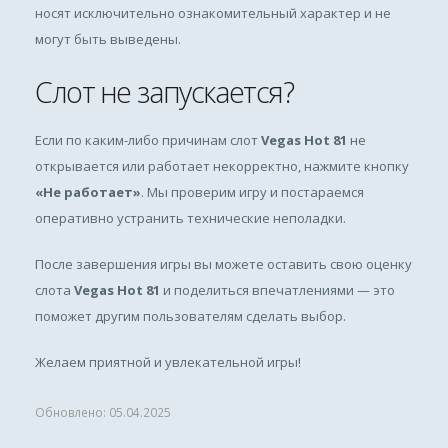
носят исключительно ознакомительный характер и не
могут быть выведены.
Слот не запускается?
Если по каким-либо причинам слот
Vegas Hot 81
не
открывается или работает некорректно, нажмите кнопку
«Не работает»
. Мы проверим игру и постараемся
оперативно устранить технические неполадки.
После завершения игры вы можете оставить свою оценку
слота
Vegas Hot 81
и поделиться впечатлениями — это
поможет другим пользователям сделать выбор.
Желаем приятной и увлекательной игры!
Обновлено:
05.04.2025