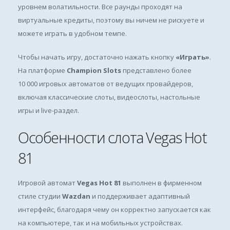
уровнем волатильности. Все раунды проходят на
виртуальные кредиты, поэтому вы ничем не рискуете и
можете играть в удобном темпе.
Чтобы начать игру, достаточно нажать кнопку
«Играть»
.
На платформе
Champion Slots
представлено более
10 000 игровых автоматов от ведущих провайдеров,
включая классические слоты, видеослоты, настольные
игры и live-раздел.
Особенности слота Vegas Hot
81
Игровой автомат
Vegas Hot 81
выполнен в фирменном
стиле студии
Wazdan
и поддерживает адаптивный
интерфейс, благодаря чему он корректно запускается как
на компьютере, так и на мобильных устройствах.