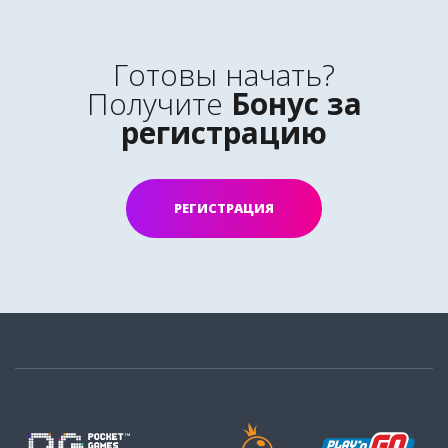
Готовы начать?
Получите
Бонус за
регистрацию
РЕГИСТРАЦИЯ