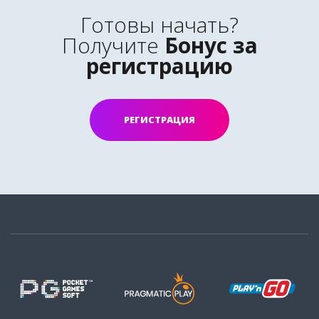
Готовы начать?
Получите
Бонус за
регистрацию
РЕГИСТРАЦИЯ