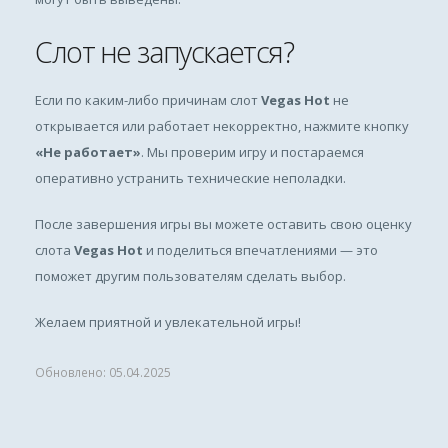
Слот не запускается?
Если по каким-либо причинам слот
Vegas Hot
не
открывается или работает некорректно, нажмите кнопку
«Не работает»
. Мы проверим игру и постараемся
оперативно устранить технические неполадки.
После завершения игры вы можете оставить свою оценку
слота
Vegas Hot
и поделиться впечатлениями — это
поможет другим пользователям сделать выбор.
Желаем приятной и увлекательной игры!
Обновлено:
05.04.2025