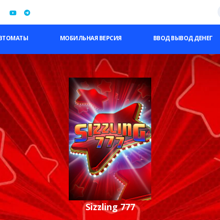
АВТОМАТЫ
МОБИЛЬНАЯ ВЕРСИЯ
ВВОД ВЫВОД ДЕНЕГ
Sizzling 777