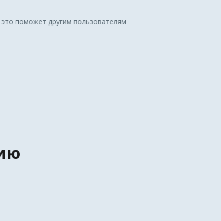
 это поможет другим пользователям
цию