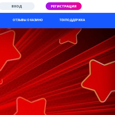
ВХОД
РЕГИСТРАЦИЯ
ОТЗЫВЫ О КАЗИНО
ТЕХПОДДЕРЖКА