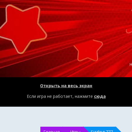
Н
Открыть на весь экран
Если игра не работает, нажмите
сюда
Главная
Игры
Sizzling 777