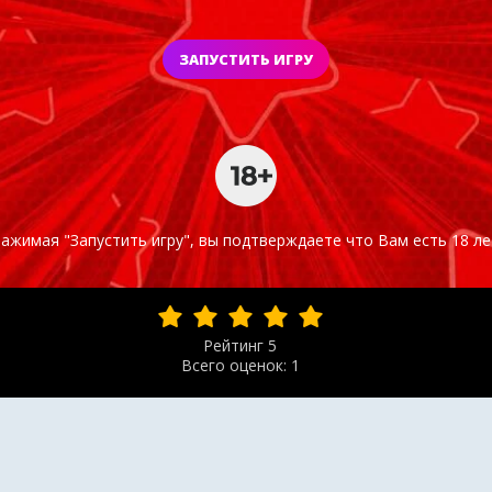
ЗАПУСТИТЬ ИГРУ
ажимая "Запустить игру", вы подтверждаете что Вам есть 18 ле
Рейтинг
5
Всего оценок:
1