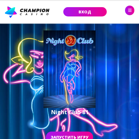
ВХОД
Night Club 81
ЗАПУСТИТЬ ИГРУ