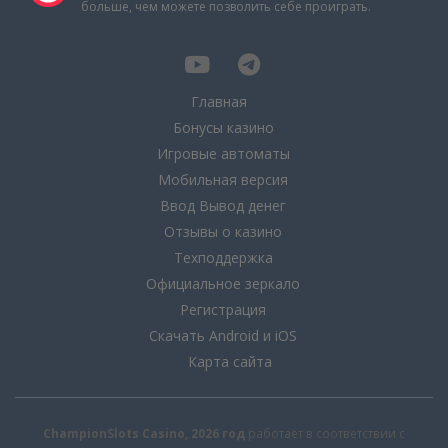
больше, чем можете позволить себе проиграть.
Главная
Бонусы казино
Игровые автоматы
Мобильная версия
Ввод Вывод денег
Отзывы о казино
Техподдержка
Официальное зеркало
Регистрация
Скачать Android и iOS
Карта сайта
ChampionSlots Casino, 2026 год
работает в соответствии с