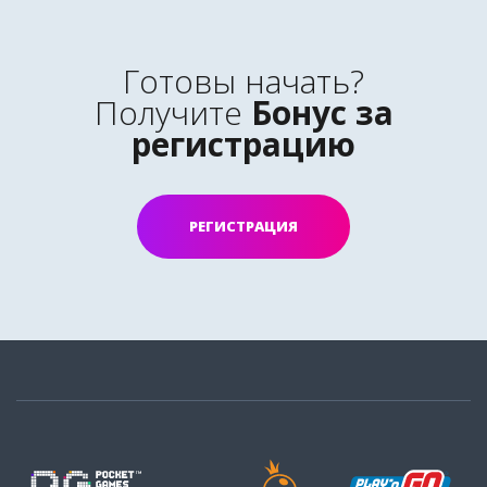
Готовы начать?
Получите
Бонус за
регистрацию
РЕГИСТРАЦИЯ