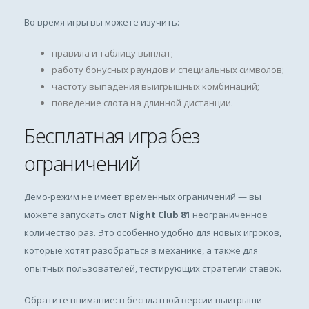
Во время игры вы можете изучить:
правила и таблицу выплат;
работу бонусных раундов и специальных символов;
частоту выпадения выигрышных комбинаций;
поведение слота на длинной дистанции.
Бесплатная игра без
ограничений
Демо-режим не имеет временных ограничений — вы
можете запускать слот
Night Club 81
неограниченное
количество раз. Это особенно удобно для новых игроков,
которые хотят разобраться в механике, а также для
опытных пользователей, тестирующих стратегии ставок.
Обратите внимание: в бесплатной версии выигрыши