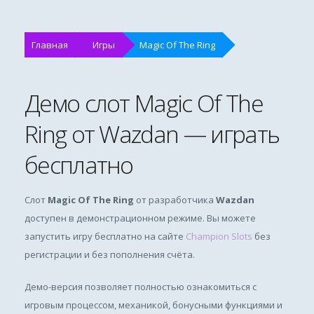
Главная
Игры
Magic Of The Ring
Демо слот Magic Of The
Ring от Wazdan — играть
бесплатно
Слот
Magic Of The Ring
от разработчика
Wazdan
доступен в демонстрационном режиме. Вы можете
запустить игру бесплатно на сайте
Champion Slots
без
регистрации и без пополнения счёта.
Демо-версия позволяет полностью ознакомиться с
игровым процессом, механикой, бонусными функциями и