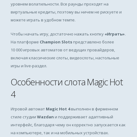
уровнем волатильности. Все раунды проходят на
виртуальные кредиты, поэтому вы ничем не рискуете и
можете играть в удобном темпе.
Чтобы начать игру, достаточно нажать кнопку
«Играть»
.
На платформе
Champion Slots
представлено более
10 000 игровых автоматов от ведущих провайдеров,
включая классические слоты, видеослоты, настольные
игры и live-раздел.
Особенности слота Magic Hot
4
Игровой автомат
Magic Hot 4
выполнен в фирменном
стиле студии
Wazdan
и поддерживает адаптивный
интерфейс, благодаря чему он корректно запускается как
на компьютере, так и на мобильных устройствах.