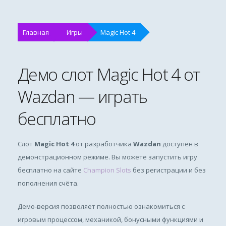
Главная
Игры
Magic Hot 4
Демо слот Magic Hot 4 от
Wazdan — играть
бесплатно
Слот
Magic Hot 4
от разработчика
Wazdan
доступен в
демонстрационном режиме. Вы можете запустить игру
бесплатно на сайте
Champion Slots
без регистрации и без
пополнения счёта.
Демо-версия позволяет полностью ознакомиться с
игровым процессом, механикой, бонусными функциями и