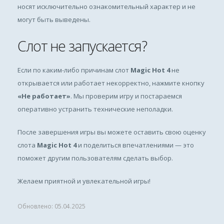
носят исключительно ознакомительный характер и не
могут быть выведены.
Слот не запускается?
Если по каким-либо причинам слот
Magic Hot 4
не
открывается или работает некорректно, нажмите кнопку
«Не работает»
. Мы проверим игру и постараемся
оперативно устранить технические неполадки.
После завершения игры вы можете оставить свою оценку
слота
Magic Hot 4
и поделиться впечатлениями — это
поможет другим пользователям сделать выбор.
Желаем приятной и увлекательной игры!
Обновлено:
05.04.2025