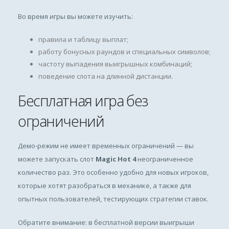
Во время игры вы можете изучить:
правила и таблицу выплат;
работу бонусных раундов и специальных символов;
частоту выпадения выигрышных комбинаций;
поведение слота на длинной дистанции.
Бесплатная игра без
ограничений
Демо-режим не имеет временных ограничений — вы
можете запускать слот
Magic Hot 4
неограниченное
количество раз. Это особенно удобно для новых игроков,
которые хотят разобраться в механике, а также для
опытных пользователей, тестирующих стратегии ставок.
Обратите внимание: в бесплатной версии выигрыши