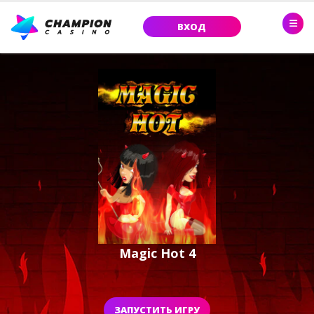
ВХОД
Magic Hot 4
ЗАПУСТИТЬ ИГРУ