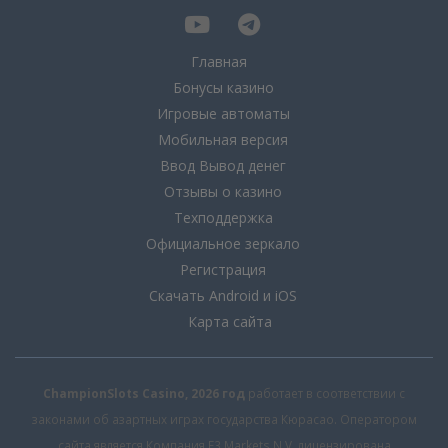
Главная
Бонусы казино
Игровые автоматы
Мобильная версия
Ввод Вывод денег
Отзывы о казино
Техподдержка
Официальное зеркало
Регистрация
Скачать Android и iOS
Карта сайта
ChampionSlots Casino, 2026 год
работает в соответствии с
законами об азартных играх государства Кюрасао. Оператором
сайта является Компания F3 Markets N.V. лицензирована