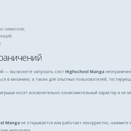
ых символов;
наций;
.
граничений
ий — вы можете запускать слот
Highschool Manga
неограничен
ься в механике, а также для опытных пользователей, тестирующ
ыигрыши носят исключительно ознакомительный характер и не м
ool Manga
не открывается или работает некорректно, нажмите 
кие неполадки.