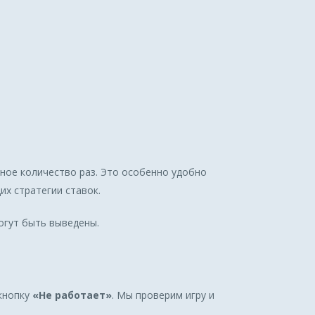
ное количество раз. Это особенно удобно
их стратегии ставок.
огут быть выведены.
кнопку
«Не работает»
. Мы проверим игру и