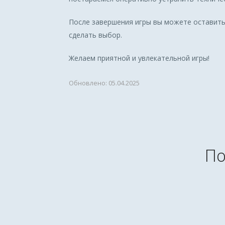
После завершения игры вы можете оставить
сделать выбор.
Желаем приятной и увлекательной игры!
Обновлено:
05.04.2025
По