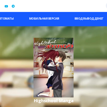
АВТОМАТЫ
МОБИЛЬНАЯ ВЕРСИЯ
ВВОД ВЫВОД ДЕНЕГ
Highschool Manga