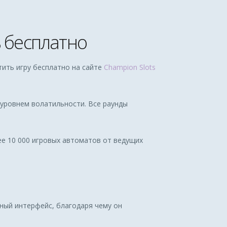
ь бесплатно
ить игру бесплатно на сайте
Champion Slots
уровнем волатильности. Все раунды
е 10 000 игровых автоматов от ведущих
ный интерфейс, благодаря чему он