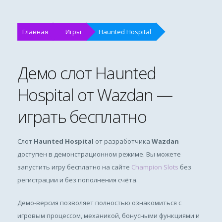
Главная
Игры
Haunted Hospital
Демо слот Haunted
Hospital от Wazdan —
играть бесплатно
Слот
Haunted Hospital
от разработчика
Wazdan
доступен в демонстрационном режиме. Вы можете
запустить игру бесплатно на сайте
Champion Slots
без
регистрации и без пополнения счёта.
Демо-версия позволяет полностью ознакомиться с
игровым процессом, механикой, бонусными функциями и