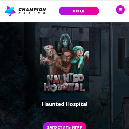
ВХОД
Haunted Hospital
ЗАПУСТИТЬ ИГРУ