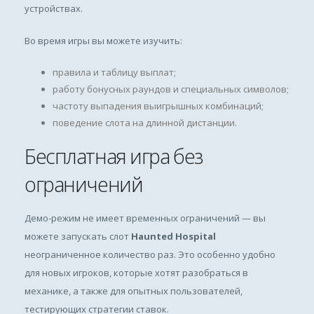
устройствах.
Во время игры вы можете изучить:
правила и таблицу выплат;
работу бонусных раундов и специальных символов;
частоту выпадения выигрышных комбинаций;
поведение слота на длинной дистанции.
Бесплатная игра без
ограничений
Демо-режим не имеет временных ограничений — вы
можете запускать слот
Haunted Hospital
неограниченное количество раз. Это особенно удобно
для новых игроков, которые хотят разобраться в
механике, а также для опытных пользователей,
тестирующих стратегии ставок.