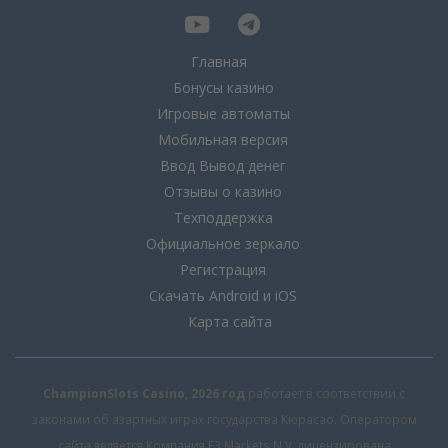
Главная
Бонусы казино
Игровые автоматы
Мобильная версия
Ввод Вывод денег
Отзывы о казино
Техподдержка
Официальное зеркало
Регистрация
Скачать Android и iOS
Карта сайта
ChampionSlots Casino, 2026 год
работает в соответствии с
законами об азартных играх государства Кюрасао. Оператором
сайта является Компания F3 Markets N.V. лицензирована