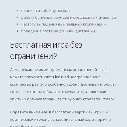
правила и таблицу выплат;
работу бонусных раундов и специальных символов;
частоту выпадения выигрышных комбинаций;
поведение слота на длинной дистанции.
Бесплатная игра без
ограничений
Демо-режим не имеет временных ограничений — вы
можете запускать слот
Fire Bird
неограниченное
количество раз. Это особенно удобно для новых игроков,
которые хотят разобраться в механике, а также для
опытных пользователей, тестирующих стратегии ставок.
Обратите внимание: в бесплатной версии выигрыши
носят исключительно ознакомительный характер и не
могут быть выведены.