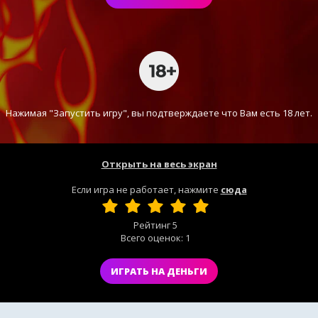
Нажимая "Запустить игру", вы подтверждаете что Вам есть 18 лет.
Открыть на весь экран
Если игра не работает, нажмите
сюда
Рейтинг
5
Всего оценок:
1
ИГРАТЬ НА ДЕНЬГИ