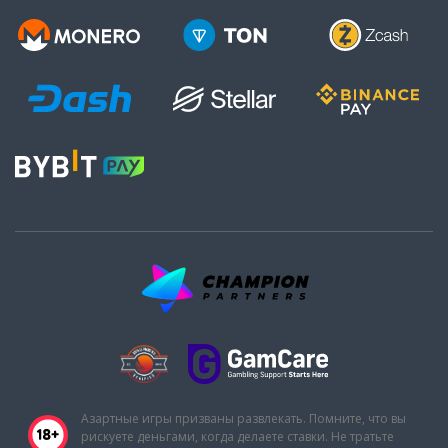
Азартные игры призваны развлекать. Помните, что вы
рискуете деньгами, когда делаете ставки. Не тратьте