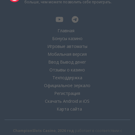
больше, чем можете позволить себе проиграть.
Главная
Бонусы казино
Игровые автоматы
Мобильная версия
Ввод Вывод денег
Отзывы о казино
Техподдержка
Официальное зеркало
Регистрация
Скачать Android и iOS
Карта сайта
ChampionSlots Casino, 2026 год
работает в соответствии с