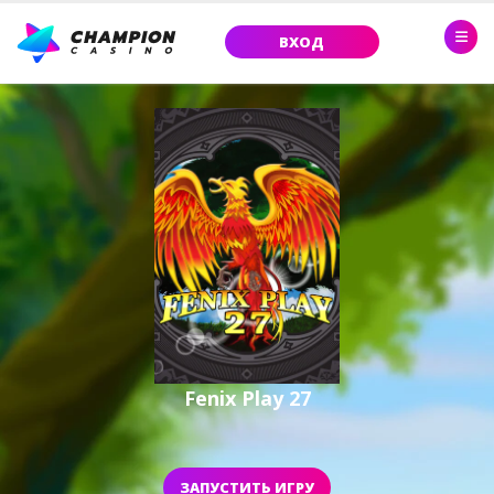
ВХОД
Fenix Play 27
ЗАПУСТИТЬ ИГРУ