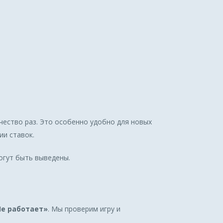
ество раз. Это особенно удобно для новых
ии ставок.
огут быть выведены.
Не работает»
. Мы проверим игру и