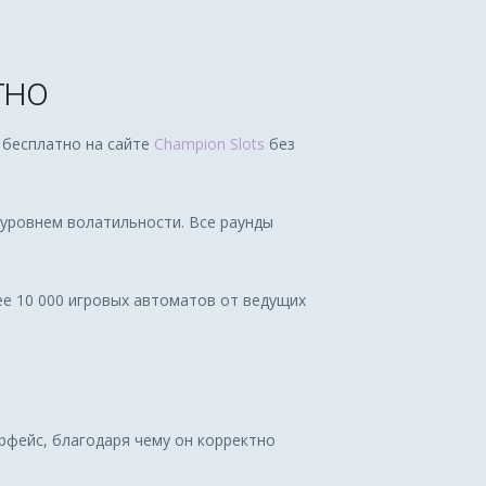
тно
 бесплатно на сайте
Champion Slots
без
уровнем волатильности. Все раунды
е 10 000 игровых автоматов от ведущих
фейс, благодаря чему он корректно