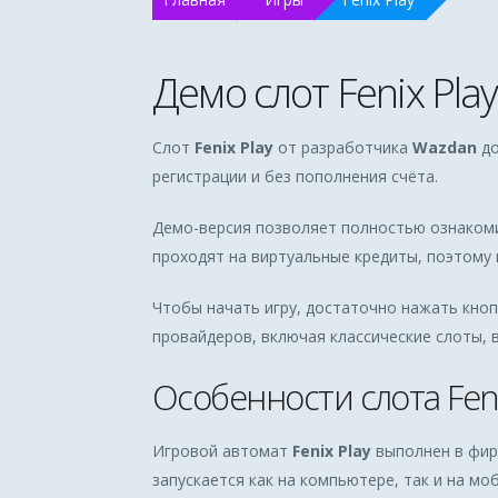
Демо слот Fenix Pla
Слот
Fenix Play
от разработчика
Wazdan
до
регистрации и без пополнения счёта.
Демо-версия позволяет полностью ознакоми
проходят на виртуальные кредиты, поэтому 
Чтобы начать игру, достаточно нажать кно
провайдеров, включая классические слоты, в
Особенности слота Feni
Игровой автомат
Fenix Play
выполнен в фир
запускается как на компьютере, так и на мо