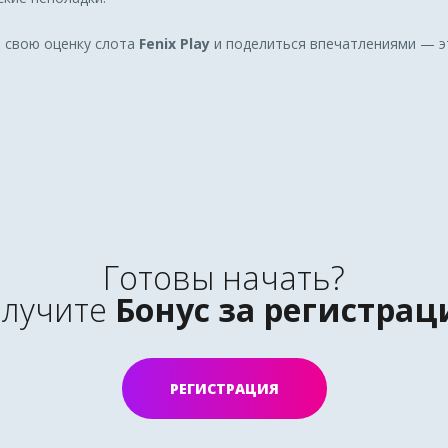
 свою оценку слота
Fenix Play
и поделиться впечатлениями — э
Готовы начать?
лучите
Бонус за регистра
РЕГИСТРАЦИЯ