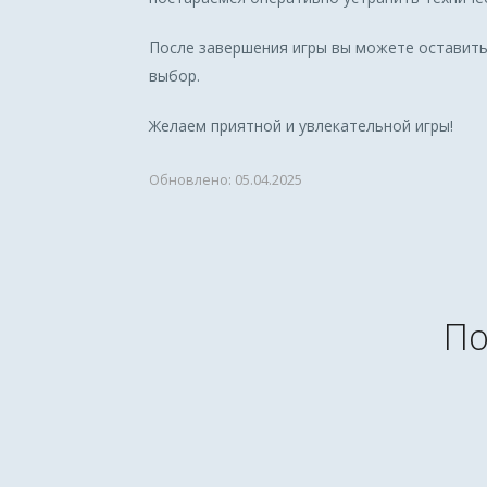
После завершения игры вы можете оставить
выбор.
Желаем приятной и увлекательной игры!
Обновлено:
05.04.2025
По