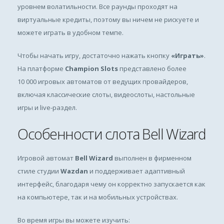
уровнем волатильности. Все раунды проходят на
виртуальные кредиты, поэтому вы ничем не рискуете и
можете играть в удобном темпе.
Чтобы начать игру, достаточно нажать кнопку
«Играть»
.
На платформе
Champion Slots
представлено более
10 000 игровых автоматов от ведущих провайдеров,
включая классические слоты, видеослоты, настольные
игры и live-раздел.
Особенности слота Bell Wizard
Игровой автомат
Bell Wizard
выполнен в фирменном
стиле студии
Wazdan
и поддерживает адаптивный
интерфейс, благодаря чему он корректно запускается как
на компьютере, так и на мобильных устройствах.
Во время игры вы можете изучить: