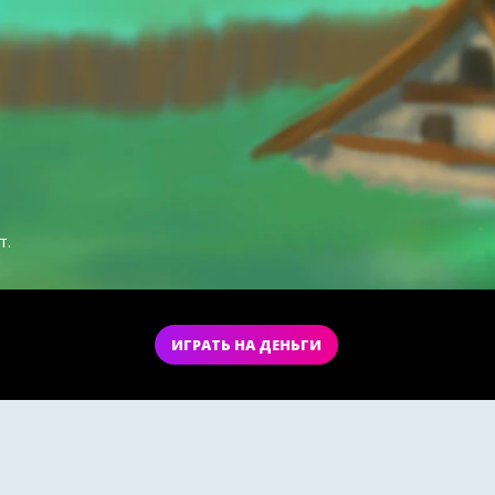
т.
ИГРАТЬ НА ДЕНЬГИ