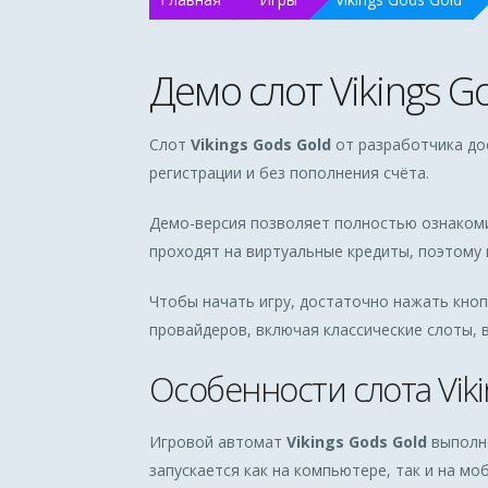
Демо слот Vikings G
Слот
Vikings Gods Gold
от разработчика
до
регистрации и без пополнения счёта.
Демо-версия позволяет полностью ознакоми
проходят на виртуальные кредиты, поэтому 
Чтобы начать игру, достаточно нажать кно
провайдеров, включая классические слоты, в
Особенности слота Viki
Игровой автомат
Vikings Gods Gold
выполне
запускается как на компьютере, так и на мо