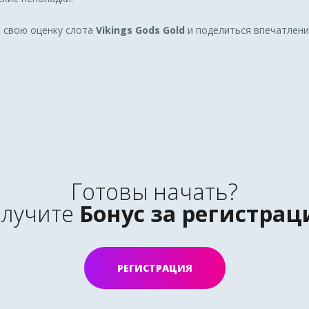
 свою оценку слота
Vikings Gods Gold
и поделиться впечатлен
Готовы начать?
лучите
Бонус за регистра
РЕГИСТРАЦИЯ