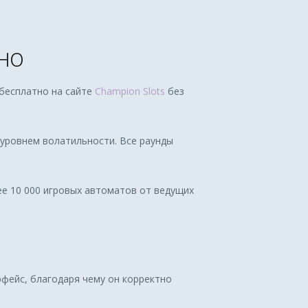
тно
 бесплатно на сайте
Champion Slots
без
уровнем волатильности. Все раунды
е 10 000 игровых автоматов от ведущих
фейс, благодаря чему он корректно