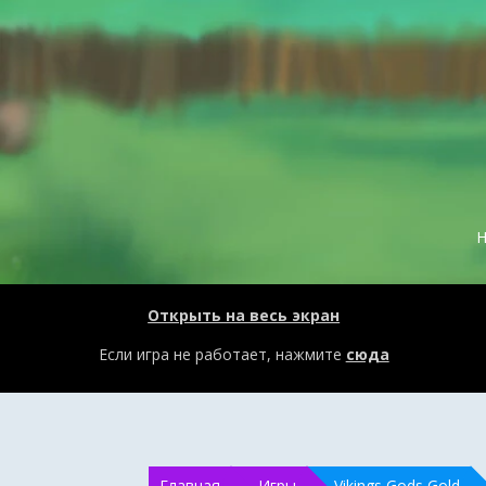
Н
Открыть на весь экран
Если игра не работает, нажмите
сюда
Главная
Игры
Vikings Gods Gold