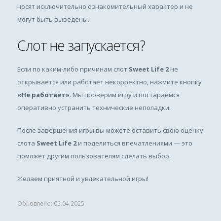
носят исключительно ознакомительный характер и не
могут быть выведены.
Слот не запускается?
Если по каким-либо причинам слот
Sweet Life 2
не
открывается или работает некорректно, нажмите кнопку
«Не работает»
. Мы проверим игру и постараемся
оперативно устранить технические неполадки.
После завершения игры вы можете оставить свою оценку
слота
Sweet Life 2
и поделиться впечатлениями — это
поможет другим пользователям сделать выбор.
Желаем приятной и увлекательной игры!
Обновлено:
05.04.2025