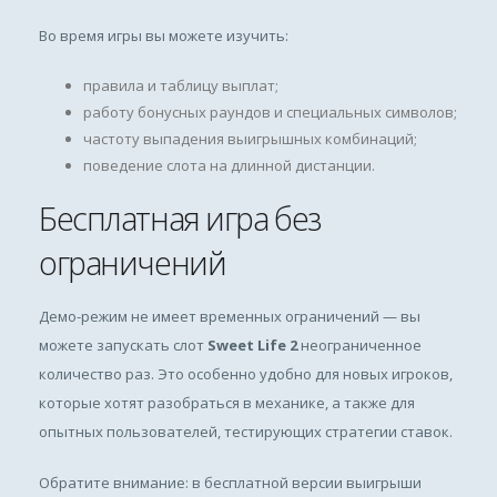
Во время игры вы можете изучить:
правила и таблицу выплат;
работу бонусных раундов и специальных символов;
частоту выпадения выигрышных комбинаций;
поведение слота на длинной дистанции.
Бесплатная игра без
ограничений
Демо-режим не имеет временных ограничений — вы
можете запускать слот
Sweet Life 2
неограниченное
количество раз. Это особенно удобно для новых игроков,
которые хотят разобраться в механике, а также для
опытных пользователей, тестирующих стратегии ставок.
Обратите внимание: в бесплатной версии выигрыши