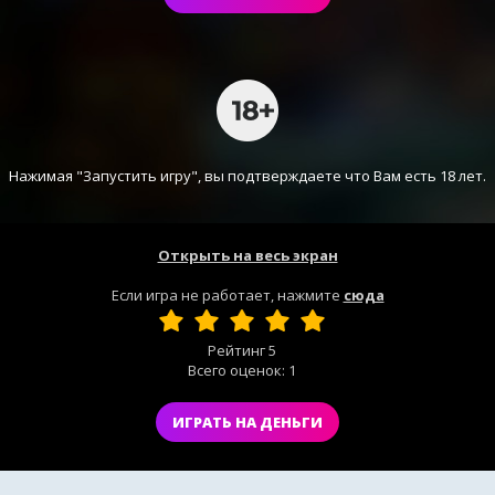
Нажимая "Запустить игру", вы подтверждаете что Вам есть 18 лет.
Открыть на весь экран
Если игра не работает, нажмите
сюда
Рейтинг
5
Всего оценок:
1
ИГРАТЬ НА ДЕНЬГИ