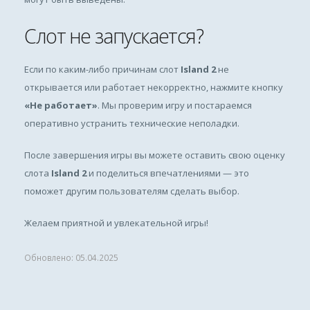
Слот не запускается?
Если по каким-либо причинам слот
Island 2
не
открывается или работает некорректно, нажмите кнопку
«Не работает»
. Мы проверим игру и постараемся
оперативно устранить технические неполадки.
После завершения игры вы можете оставить свою оценку
слота
Island 2
и поделиться впечатлениями — это
поможет другим пользователям сделать выбор.
Желаем приятной и увлекательной игры!
Обновлено:
05.04.2025