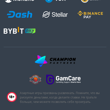
Азартные игры призваны развлекать. Помните, что вы
рискуете деньгами, когда делаете ставки. Не тратьте
больше, чем можете позволить себе проиграть.