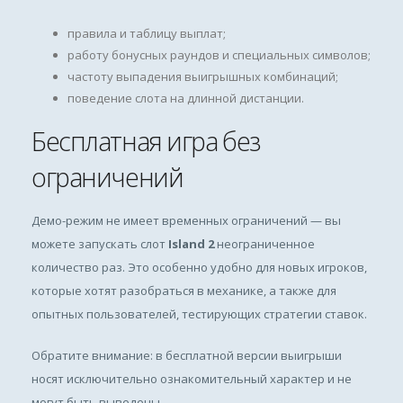
правила и таблицу выплат;
работу бонусных раундов и специальных символов;
частоту выпадения выигрышных комбинаций;
поведение слота на длинной дистанции.
Бесплатная игра без
ограничений
Демо-режим не имеет временных ограничений — вы
можете запускать слот
Island 2
неограниченное
количество раз. Это особенно удобно для новых игроков,
которые хотят разобраться в механике, а также для
опытных пользователей, тестирующих стратегии ставок.
Обратите внимание: в бесплатной версии выигрыши
носят исключительно ознакомительный характер и не
могут быть выведены.