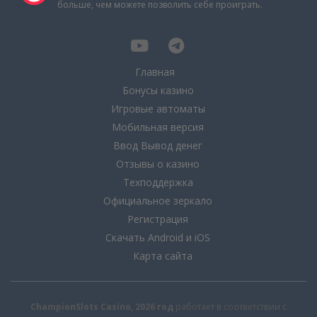
больше, чем можете позволить себе проиграть.
Главная
Бонусы казино
Игровые автоматы
Мобильная версия
Ввод Вывод денег
Отзывы о казино
Техподдержка
Официальное зеркало
Регистрация
Скачать Android и iOS
Карта сайта
ChampionSlots Casino, 2026 год
работает в соответствии с