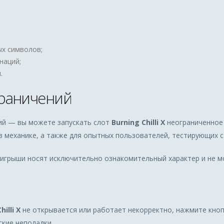
ых символов;
наций;
.
граничений
ий — вы можете запускать слот
Burning Chilli X
неограниченное 
в механике, а также для опытных пользователей, тестирующих с
ыигрыши носят исключительно ознакомительный характер и не м
hilli X
не открывается или работает некорректно, нажмите кно
кие неполадки.