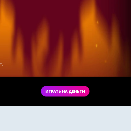
т.
ИГРАТЬ НА ДЕНЬГИ