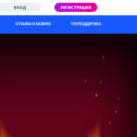
ВХОД
РЕГИСТРАЦИЯ
ОТЗЫВЫ О КАЗИНО
ТЕХПОДДЕРЖКА