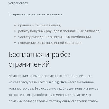
устройствах.
Во время игры вы можете изучить:
правила и таблицу выплат;
работу бонусных раундов и специальных символов;
частоту выпадения выигрышных комбинаций;
поведение слота на длинной дистанции.
Бесплатная игра без
ограничений
Демо-режим не имеет временных ограничений — вы
можете запускать слот
Burning Dice
неограниченное
количество раз. Это особенно удобно для новых игроков,
которые хотят разобраться в механике, а также для
опытных пользователей, тестирующих стратегии ставок.