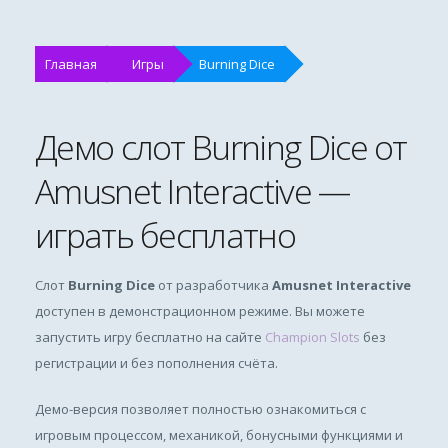
Главная
Игры
Burning Dice
Демо слот Burning Dice от
Amusnet Interactive —
играть бесплатно
Слот
Burning Dice
от разработчика
Amusnet Interactive
доступен в демонстрационном режиме. Вы можете
запустить игру бесплатно на сайте
Champion Slots
без
регистрации и без пополнения счёта.
Демо-версия позволяет полностью ознакомиться с
игровым процессом, механикой, бонусными функциями и