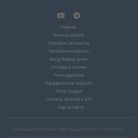
Главная
Бонусы казино
Игровые автоматы
Мобильная версия
Ввод Вывод денег
Отзывы о казино
Техподдержка
Официальное зеркало
Регистрация
Скачать Android и iOS
Карта сайта
ChampionSlots Casino, 2026 год
работает в соответствии с
законами об азартных играх государства Кюрасао. Оператором