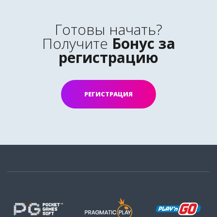
Готовы начать?
Получите
Бонус за
регистрацию
РЕГИСТРАЦИЯ