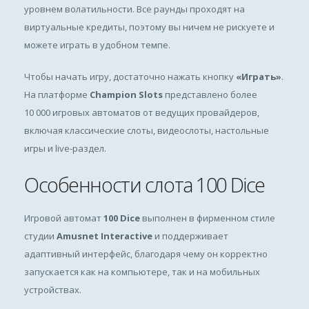
уровнем волатильности. Все раунды проходят на
виртуальные кредиты, поэтому вы ничем не рискуете и
можете играть в удобном темпе.
Чтобы начать игру, достаточно нажать кнопку
«Играть»
.
На платформе
Champion Slots
представлено более
10 000 игровых автоматов от ведущих провайдеров,
включая классические слоты, видеослоты, настольные
игры и live-раздел.
Особенности слота 100 Dice
Игровой автомат
100 Dice
выполнен в фирменном стиле
студии
Amusnet Interactive
и поддерживает
адаптивный интерфейс, благодаря чему он корректно
запускается как на компьютере, так и на мобильных
устройствах.