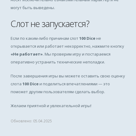
могут быть выведены.
Слот не запускается?
Если по каким-либо причинам слот
100 Dice
не
открывается или работает некорректно, нажмите кнопку
«Не работает»
. Мы проверим игру и постараемся
оперативно устранить технические неполадки.
После завершения игры вы можете оставить свою оценку
слота
100 Dice
и поделиться впечатлениями — это
поможет другим пользователям сделать выбор.
Желаем приятной и увлекательной игры!
Обновлено:
05.04.2025