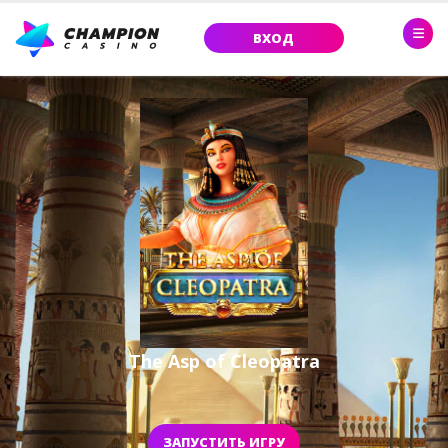
ВХОД
The Asp of Cleopatra
ЗАПУСТИТЬ ИГРУ