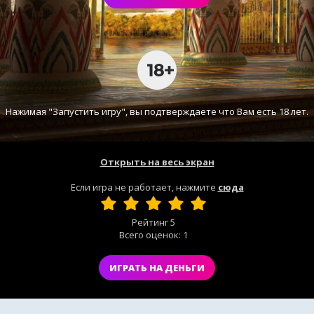
Нажимая "Запустить игру", вы подтверждаете что Вам есть 18 лет.
Открыть на весь экран
Если игра не работает, нажмите
сюда
Рейтинг
5
Всего оценок:
1
ИГРАТЬ НА ДЕНЬГИ