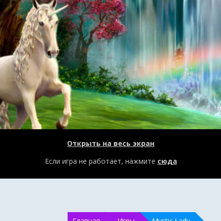
Н
Открыть на весь экран
Если игра не работает, нажмите
сюда
Главная
Игры
Mystic Lady