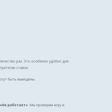
ичество раз. Это особенно удобно для
тратегии ставок.
огут быть выведены.
«Не работает»
. Мы проверим игру и