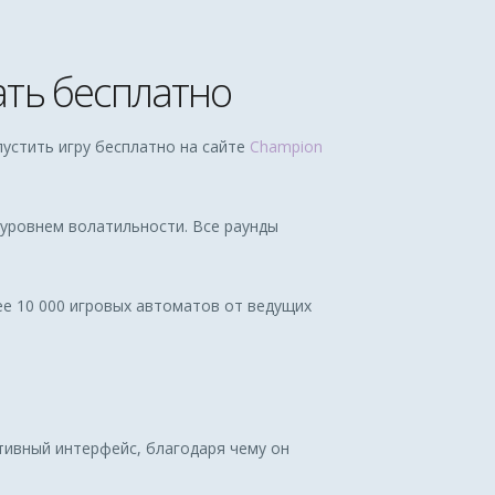
ать бесплатно
устить игру бесплатно на сайте
Champion
уровнем волатильности. Все раунды
е 10 000 игровых автоматов от ведущих
ивный интерфейс, благодаря чему он