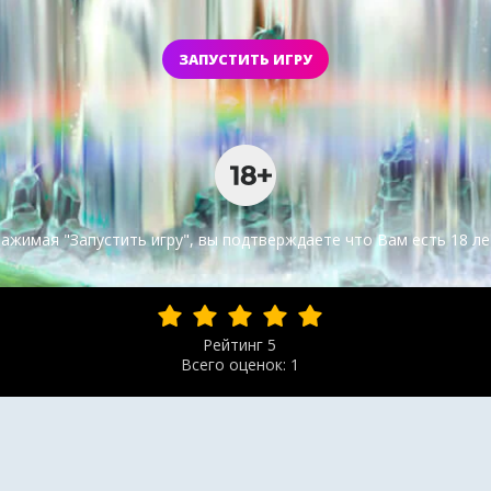
ЗАПУСТИТЬ ИГРУ
ажимая "Запустить игру", вы подтверждаете что Вам есть 18 ле
Рейтинг
5
Всего оценок:
1