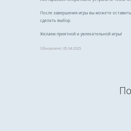
После завершения игры вы можете оставить
сделать выбор.
Желаем приятной и увлекательной игры!
Обновлено:
05.04.2025
По