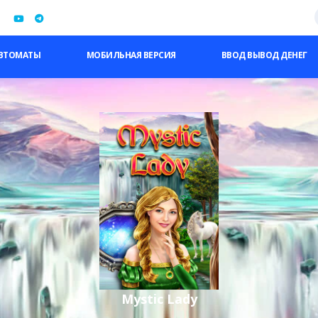
АВТОМАТЫ
МОБИЛЬНАЯ ВЕРСИЯ
ВВОД ВЫВОД ДЕНЕГ
Mystic Lady