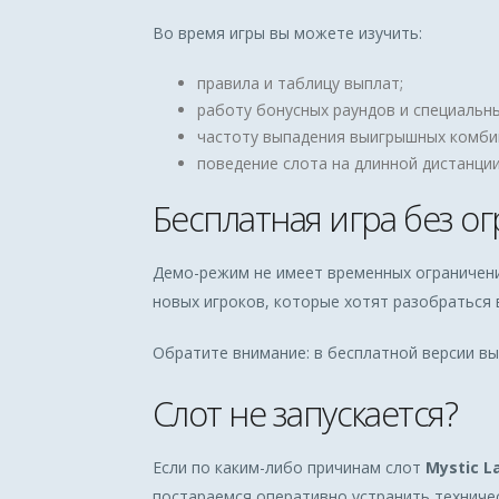
Во время игры вы можете изучить:
правила и таблицу выплат;
работу бонусных раундов и специальн
частоту выпадения выигрышных комби
поведение слота на длинной дистанции
Бесплатная игра без о
Демо-режим не имеет временных ограничен
новых игроков, которые хотят разобраться 
Обратите внимание: в бесплатной версии в
Слот не запускается?
Если по каким-либо причинам слот
Mystic L
постараемся оперативно устранить техничес