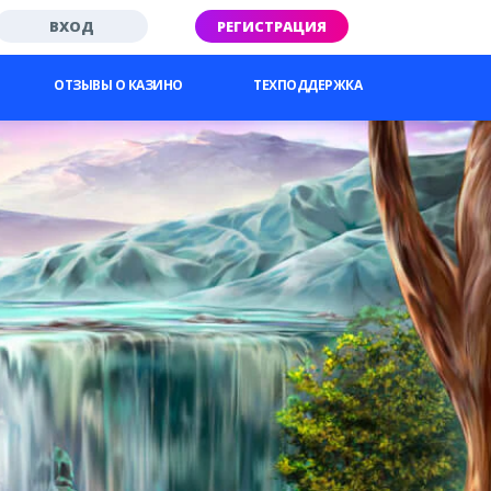
ВХОД
РЕГИСТРАЦИЯ
ОТЗЫВЫ О КАЗИНО
ТЕХПОДДЕРЖКА