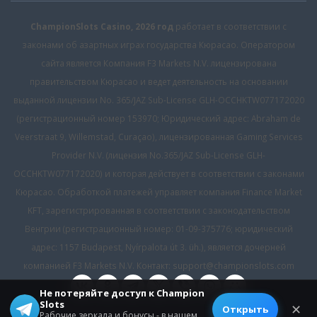
ChampionSlots Casino, 2026 год
работает в соответствии с
законами об азартных играх государства Кюрасао. Оператором
сайта является Компания F3 Markets N.V. лицензирована
правительством Кюрасао и ведет деятельность на основании
выданной лицензии No. 365/JAZ Sub-License GLH-OCCHKTW077172020
(регистрационный номер 153970; Юридический адрес: Abraham de
Veerstraat 9, Willemstad, Curaçao), лицензированная Gaming Services
Provider N.V. (лицензия No.365/JAZ Sub-License GLH-
OCCHKTW077172020) и которая действует в соответствии с законами
Кюрасао. Обработкой платежей управляет компания Finance Market
KFT, зарегистрированная в соответствии с законодательством
Венгрии (регистрационный номер: 01-09-375776; юридический
адрес: 1157 Budapest, Nyírpalota út 3. üh.), является дочерней
компанией F3 Markets N.V. Контакт:
support@championslots.com
Не потеряйте доступ к Champion
Slots
✕
© 2026 All rights reserved.
Открыть
Рабочие зеркала и бонусы - в нашем