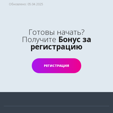
Обновлено:
05.04.2025
Готовы начать?
Получите
Бонус за
регистрацию
РЕГИСТРАЦИЯ