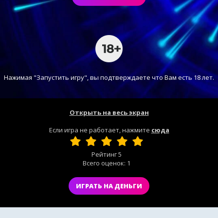
Нажимая "Запустить игру", вы подтверждаете что Вам есть 18 лет.
Открыть на весь экран
Если игра не работает, нажмите
сюда
Рейтинг
5
Всего оценок:
1
ИГРАТЬ НА ДЕНЬГИ