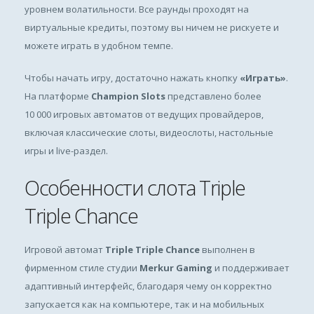
уровнем волатильности. Все раунды проходят на
виртуальные кредиты, поэтому вы ничем не рискуете и
можете играть в удобном темпе.
Чтобы начать игру, достаточно нажать кнопку
«Играть»
.
На платформе
Champion Slots
представлено более
10 000 игровых автоматов от ведущих провайдеров,
включая классические слоты, видеослоты, настольные
игры и live-раздел.
Особенности слота Triple
Triple Chance
Игровой автомат
Triple Triple Chance
выполнен в
фирменном стиле студии
Merkur Gaming
и поддерживает
адаптивный интерфейс, благодаря чему он корректно
запускается как на компьютере, так и на мобильных