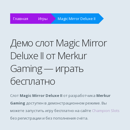
Главная
Игры
Magic Mirror Deluxe II
Демо слот Magic Mirror
Deluxe II от Merkur
Gaming — играть
бесплатно
Слот
Magic Mirror Deluxe II
от разработчика
Merkur
Gaming
доступен в демонстрационном режиме. Вы
можете запустить игру бесплатно на сайте
Champion Slots
без регистрации и без пополнения счёта.