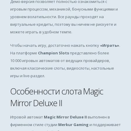
Демо-версия позволяет полностью ознакомиться с
игровым процессом, механикой, бонусными функциями и
уровнем волатильности. Все раунды проходят на
виртуальные кредиты, поэтому вы ничем не рискуете и
можете играть в удобном темпе.
Чтобы начать игру, достаточно нажать кнопку
«Играть»
.
На платформе
Champion Slots
представлено более
10 000 игровых автоматов от ведущих провайдеров,
включая классические слоты, видеослоты, настольные
игры и live-раздел.
Особенности слота Magic
Mirror Deluxe II
Игровой автомат
Magic Mirror Deluxe II
выполнен в
фирменном стиле студии
Merkur Gaming
и поддерживает