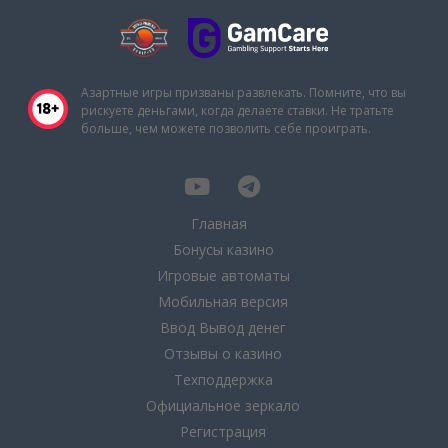
Азартные игры призваны развлекать. Помните, что вы
рискуете деньгами, когда делаете ставки. Не тратьте
больше, чем можете позволить себе проиграть.
Главная
Бонусы казино
Игровые автоматы
Мобильная версия
Ввод Вывод денег
Отзывы о казино
Техподдержка
Официальное зеркало
Регистрация