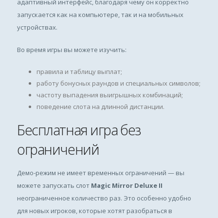
адаптивный интерфейс, благодаря чему он корректно
запускается как на компьютере, так и на мобильных
устройствах.
Во время игры вы можете изучить:
правила и таблицу выплат;
работу бонусных раундов и специальных символов;
частоту выпадения выигрышных комбинаций;
поведение слота на длинной дистанции.
Бесплатная игра без
ограничений
Демо-режим не имеет временных ограничений — вы
можете запускать слот
Magic Mirror Deluxe II
неограниченное количество раз. Это особенно удобно
для новых игроков, которые хотят разобраться в