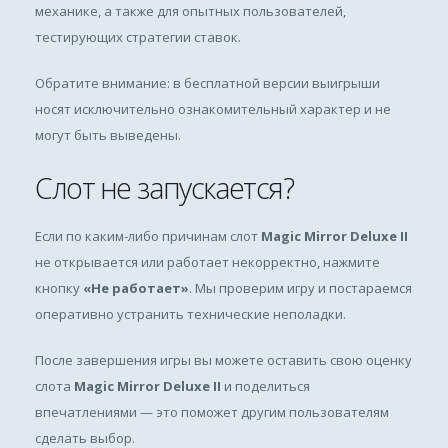
механике, а также для опытных пользователей,
тестирующих стратегии ставок.
Обратите внимание: в бесплатной версии выигрыши
носят исключительно ознакомительный характер и не
могут быть выведены.
Слот не запускается?
Если по каким-либо причинам слот
Magic Mirror Deluxe II
не открывается или работает некорректно, нажмите
кнопку
«Не работает»
. Мы проверим игру и постараемся
оперативно устранить технические неполадки.
После завершения игры вы можете оставить свою оценку
слота
Magic Mirror Deluxe II
и поделиться
впечатлениями — это поможет другим пользователям
сделать выбор.