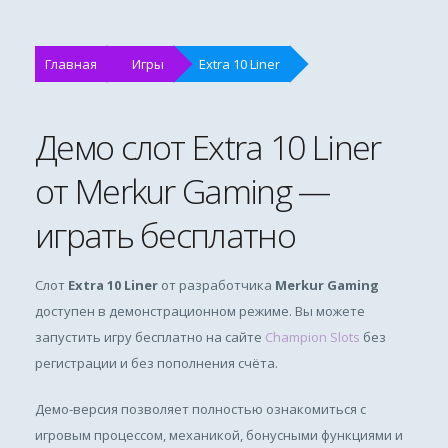
Главная
Игры
Extra 10 Liner
Демо слот Extra 10 Liner
от Merkur Gaming —
играть бесплатно
Слот
Extra 10 Liner
от разработчика
Merkur Gaming
доступен в демонстрационном режиме. Вы можете
запустить игру бесплатно на сайте
Champion Slots
без
регистрации и без пополнения счёта.
Демо-версия позволяет полностью ознакомиться с
игровым процессом, механикой, бонусными функциями и