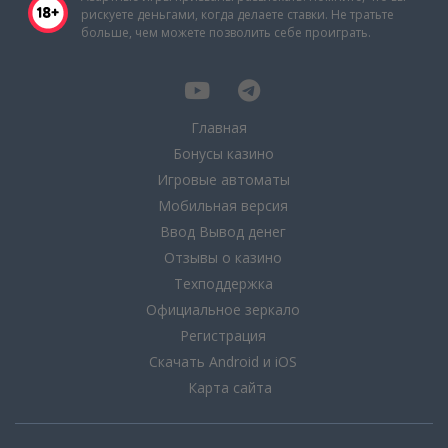
рискуете деньгами, когда делаете ставки. Не тратьте
больше, чем можете позволить себе проиграть.
Главная
Бонусы казино
Игровые автоматы
Мобильная версия
Ввод Вывод денег
Отзывы о казино
Техподдержка
Официальное зеркало
Регистрация
Скачать Android и iOS
Карта сайта