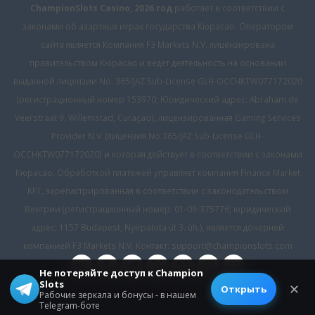
ChampionSlots Casino, 2026 год
работает в соответствии с
законами об азартных играх государства Кюрасао. Оператором
сайта является Компания F3 Markets N.V. лицензирована
правительством Кюрасао и ведет деятельность на основании
выданной лицензии No. 365/JAZ Sub-License GLH-OCCHKTW077172020
(регистрационный номер 153970; Юридический адрес: Abraham de
Veerstraat 9, Willemstad, Curaçao), лицензированная Gaming Services
Provider N.V. (лицензия No.365/JAZ Sub-License GLH-
OCCHKTW077172020) и которая действует в соответствии с законами
Кюрасао. Обработкой платежей управляет компания Finance Market
KFT, зарегистрированная в соответствии с законодательством
Венгрии (регистрационный номер: 01-09-375776; юридический
адрес: 1157 Budapest, Nyírpalota út 3. üh.), является дочерней
компанией F3 Markets N.V. Контакт:
support@championslots.com
Не потеряйте доступ к Champion
Slots
✕
© 2026 All rights reserved.
Открыть
Рабочие зеркала и бонусы - в нашем
Telegram-боте