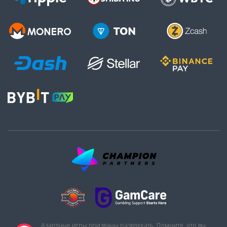
Азартные игры призваны развлекать. Помните, что вы