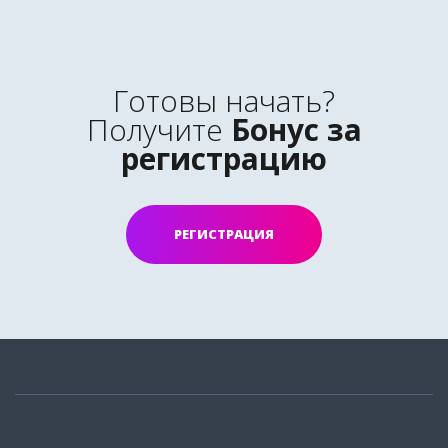
Готовы начать?
Получите
Бонус за
регистрацию
РЕГИСТРАЦИЯ