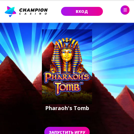
ВХОД
Pharaoh's Tomb
ЗАПУСТИТЬ ИГРУ