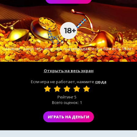
Нажимая "Запустить игру", вы подтверждаете что Вам есть 18 лет.
Открыть на весь экран
Если игра не работает, нажмите
сюда
Рейтинг
5
Всего оценок:
1
ИГРАТЬ НА ДЕНЬГИ