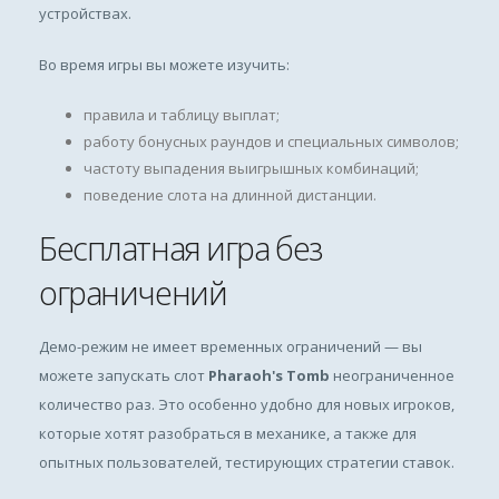
устройствах.
Во время игры вы можете изучить:
правила и таблицу выплат;
работу бонусных раундов и специальных символов;
частоту выпадения выигрышных комбинаций;
поведение слота на длинной дистанции.
Бесплатная игра без
ограничений
Демо-режим не имеет временных ограничений — вы
можете запускать слот
Pharaoh's Tomb
неограниченное
количество раз. Это особенно удобно для новых игроков,
которые хотят разобраться в механике, а также для
опытных пользователей, тестирующих стратегии ставок.