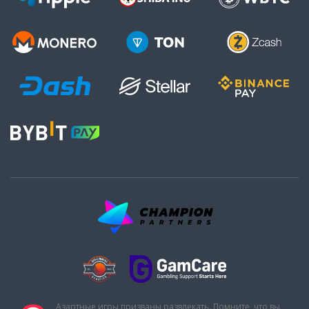
Азартные игры призваны развлекать. Помните, что вы