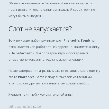
Обратите внимание: в бесплатной версии выигрыши
носят исключительно ознакомительный характер и не
могут быть выведены.
Слот не запускается?
Если по каким-либо причинам слот
Pharaoh's Tomb
не
открывается или работает некорректно, нажмите кнопку
«Не работает»
. Мы проверим игру и постараемся
оперативно устранить технические неполадки.
После завершения игры вы можете оставить свою оценку
слота
Pharaoh's Tomb
и поделиться впечатлениями —
это поможет другим пользователям сделать выбор.
Желаем приятной и увлекательной игры!
Обновлено:
05.04.2025