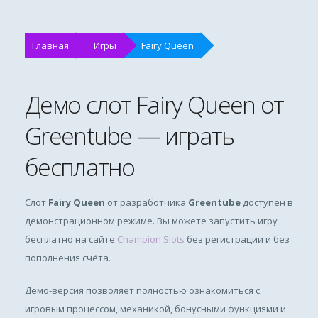
Главная
Игры
Fairy Queen
Демо слот Fairy Queen от
Greentube — играть
бесплатно
Слот
Fairy Queen
от разработчика
Greentube
доступен в
демонстрационном режиме. Вы можете запустить игру
бесплатно на сайте
Champion Slots
без регистрации и без
пополнения счёта.
Демо-версия позволяет полностью ознакомиться с
игровым процессом, механикой, бонусными функциями и