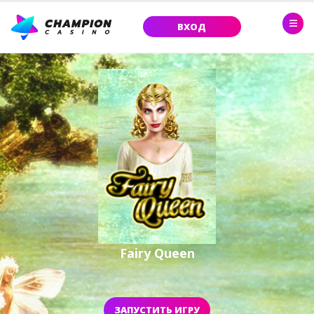
ВХОД
Fairy Queen
ЗАПУСТИТЬ ИГРУ