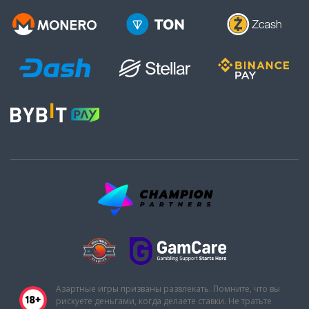
Азартные игры призваны развлекать. Помните, что вы
рискуете деньгами, когда делаете ставки. Не тратьте