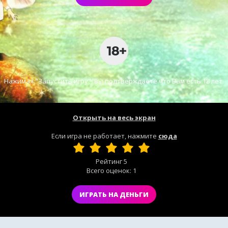
Нажимая "Запустить игру", вы подтверждаете что Вам есть 18 лет.
Открыть на весь экран
Если игра не работает, нажмите
сюда
Рейтинг
5
Всего оценок:
1
ИГРАТЬ НА ДЕНЬГИ